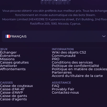
Vous pouvez obtenir vos skin préférés aux meilleur prix. Tous les échange
fonctionnent en mode automatique via des bots Steam.
Moontain Limited (HE410299) 13 Kypranoros street, EVI Building, 2nd floo
flat/office 205, 1061, Nicosia, Cyprus.
FRANÇAIS
JEUX
INFORMATION
Échanger
Wiki des objets CS2
Évènement
Communauté
Missions
PRO
Caisses gratuites
Conditions des services
Améliorer
Politique de confidentialité
Affrontements
Politique en matière de cookies
Partenaires
Accord du titulaire de la carte
CAISSES
ASSISTANCE
Caisse de couteaux
FAQ
Caisse d'AK-47
Provably Fair
Caisse d'AWP
Contactez-nous
Caisse de gants
Caisse d'agents