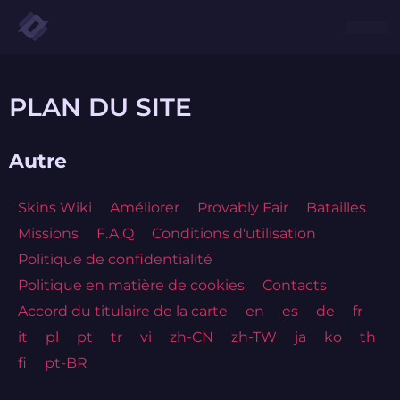
PLAN DU SITE
Autre
Skins Wiki
Améliorer
Provably Fair
Batailles
Missions
F.A.Q
Conditions d'utilisation
Politique de confidentialité
Politique en matière de cookies
Contacts
Accord du titulaire de la carte
en
es
de
fr
it
pl
pt
tr
vi
zh-CN
zh-TW
ja
ko
th
fi
pt-BR