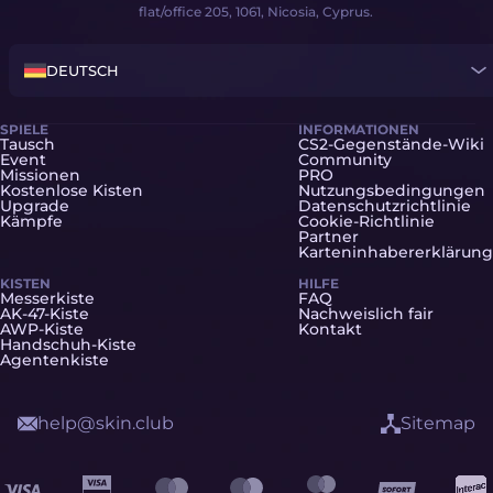
flat/office 205, 1061, Nicosia, Cyprus.
DEUTSCH
SPIELE
INFORMATIONEN
Tausch
CS2-Gegenstände-Wiki
Event
Community
Missionen
PRO
Kostenlose Kisten
Nutzungsbedingungen
Upgrade
Datenschutzrichtlinie
Kämpfe
Cookie-Richtlinie
Partner
Karteninhabererklärung
KISTEN
HILFE
Messerkiste
FAQ
AK-47-Kiste
Nachweislich fair
AWP-Kiste
Kontakt
Handschuh-Kiste
Agentenkiste
help@skin.club
Sitemap