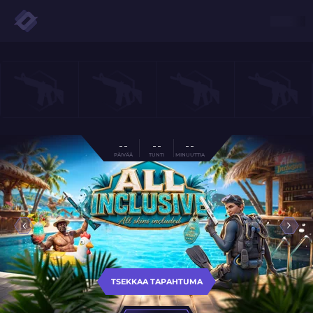
- -
- -
- -
PÄIVÄÄ
TUNTI
MINUUTTIA
TSEKKAA TAPAHTUMA