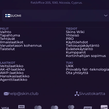
flat/office 205, 1061, Nicosia, Cyprus.
SUOMI
PELIT
TIEDOT
Vaihto
Skins Wiki
Tapahtuma
Yhteisö
Tehtävät
PRO
Ilmaislaatikot
Käyttöehdot
Varustetason kohennus
Tietosuojakäytäntö
Taistelut
Evästekäytäntö
Kumppanit
Kortinhaltijan sopimus
LAATIKOT
TUKI
Veitsilaatikko
UKK
AK-47-laatikko
Provably fair -teknologia
AWP-laatikko
Ota yhteyttä
Hansikaslaatikko
Agenttilaatikko
help@skin.club
Sivustokartta