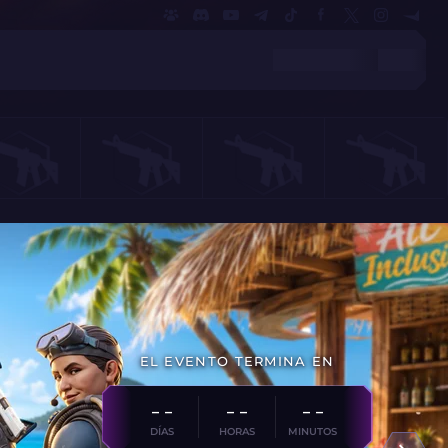
EL EVENTO TERMINA EN
- -
- -
- -
DÍAS
HORAS
MINUTOS