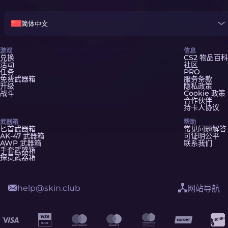
简体中文
游戏
信息
兑换
CS2 物品百科
活动
社区
任务
PRO
免费武器箱
服务条款
升级
隐私政策
战斗
Cookie 政策
合作伙伴
持卡人协议
武器箱
帮助
匕首武器箱
常见问题解答
AK-47 武器箱
可证明公平
AWP 武器箱
联系我们
手套武器箱
探员武器箱
help@skin.club
网站导航