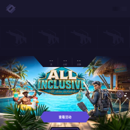
- -
- -
- -
天
小时
分钟
查看活动