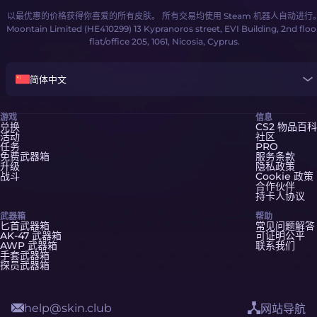
以最优惠的价格获得你喜爱的所有皮肤。 所有交易均使用 Steam 机器人自动进行
Moontain Limited (HE410299) 13 Kypranoros street, EVI Building, 2nd floo
flat/office 205, 1061, Nicosia, Cyprus.
简体中文
游戏
信息
兑换
CS2 物品百科
活动
社区
任务
PRO
免费武器箱
服务条款
升级
隐私政策
战斗
Cookie 政策
合作伙伴
持卡人协议
武器箱
帮助
匕首武器箱
常见问题解答
AK-47 武器箱
可证明公平
AWP 武器箱
联系我们
手套武器箱
探员武器箱
help@skin.club
网站导航