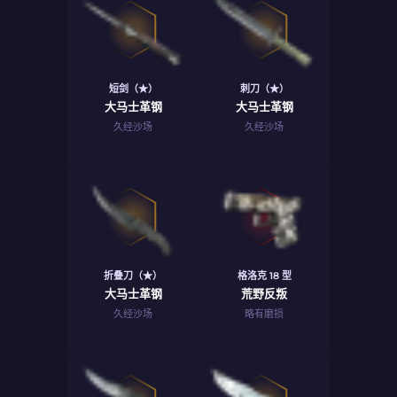
短剑（★）
刺刀（★）
大马士革钢
大马士革钢
久经沙场
久经沙场
折叠刀（★）
格洛克 18 型
大马士革钢
荒野反叛
久经沙场
略有磨损