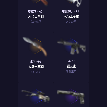
穿肠刀（★）
暗影双匕（★）
大马士革钢
大马士革钢
久经沙场
久经沙场
M4A4
折刀（★）
镁元素
大马士革钢
崭新出厂
久经沙场