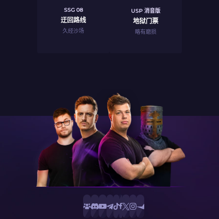
SSG 08
USP 消音版
迂回路线
地狱门票
久经沙场
略有磨损