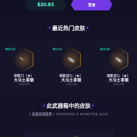
$
20.83
登录
最近热门皮肤
$
63.53
$
53.41
$
53.39
穿肠刀（★）
暗影双匕（★）
暗影双匕（★）
大马士革钢
大马士革钢
大马士革钢
久经沙场
久经沙场
久经沙场
此武器箱中的皮肤
[
查看掉落概率
] UPDATED 3 MINUTES AGO