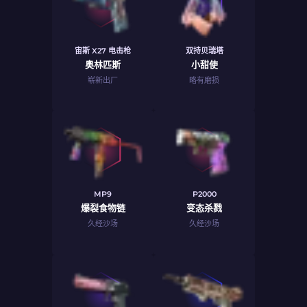
宙斯 X27 电击枪
双持贝瑞塔
奥林匹斯
小甜使
崭新出厂
略有磨损
MP9
P2000
爆裂食物链
变态杀戮
久经沙场
久经沙场