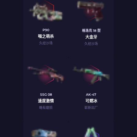
P90
格洛克 18 型
喵之萌杀
大金牙
久经沙场
久经沙场
SSG 08
AK-47
速度激情
可燃冰
略有磨损
崭新出厂