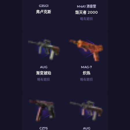
G3SG1
M4A1 消音型
弗卢克斯
毁灭者 2000
略有磨损
AUG
MAG-7
渐变琥珀
炽热
略有磨损
略有磨损
CZ75
AUG