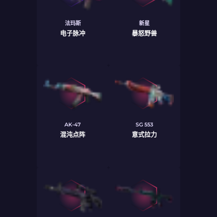
法玛斯
新星
电子脉冲
暴怒野兽
AK-47
SG 553
混沌点阵
意式拉力