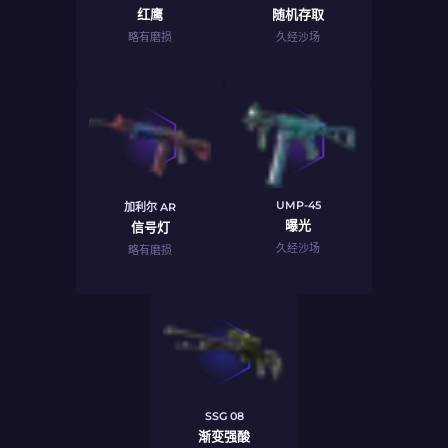
红鹰
随机存取
略有磨损
久经沙场
UMP-45
加利尔 AR
曝光
信号灯
久经沙场
略有磨损
SSG 08
渐变强酸