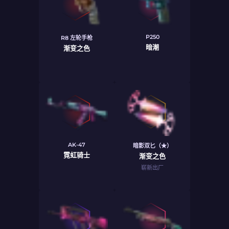
P250
R8 左轮手枪
暗潮
渐变之色
AK-47
暗影双匕（★）
霓虹骑士
渐变之色
崭新出厂