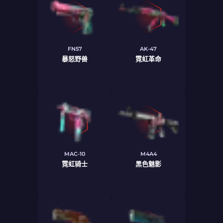
FN57
AK-47
暴怒野兽
霓虹革命
MAC-10
M4A4
霓虹骑士
黑色魅影