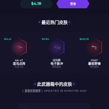
$
4.18
登录
最近热门皮肤
$
14.41
$
11.94
$
452.18
AK-47
法玛斯
FN57
混沌点阵
电子脉冲
暴怒野兽
久经沙场
略有磨损
略有磨损
此武器箱中的皮肤
[
查看掉落概率
] UPDATED 23 MINUTES AGO