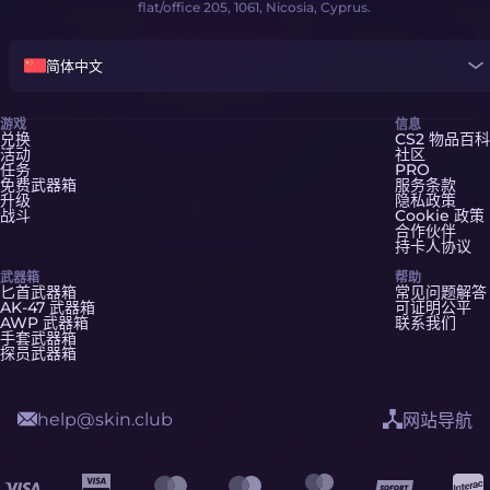
flat/office 205, 1061, Nicosia, Cyprus.
简体中文
游戏
信息
兑换
CS2 物品百科
活动
社区
任务
PRO
免费武器箱
服务条款
升级
隐私政策
战斗
Cookie 政策
合作伙伴
持卡人协议
武器箱
帮助
匕首武器箱
常见问题解答
AK-47 武器箱
可证明公平
AWP 武器箱
联系我们
手套武器箱
探员武器箱
help@skin.club
网站导航