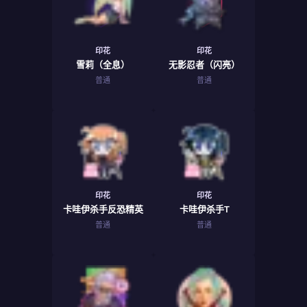
印花
印花
雪莉（全息）
无影忍者（闪亮）
普通
普通
印花
印花
卡哇伊杀手反恐精英
卡哇伊杀手T
普通
普通