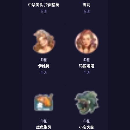
中华美食·拉面精英
雪莉
普通
普通
印花
印花
伊维特
玛丽埃塔
普通
普通
印花
印花
虎虎生风
小宝火蛇