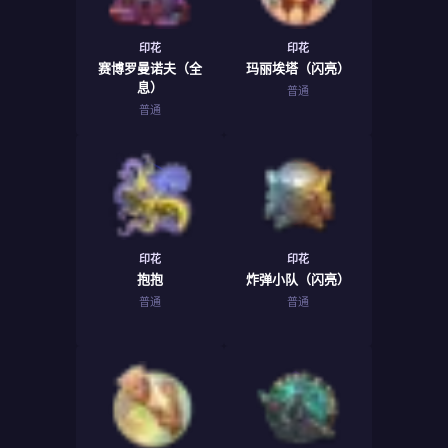
印花
印花
赛博罗曼诺夫（全
玛丽埃塔（闪亮）
息）
普通
普通
印花
印花
抱抱
炸弹小队（闪亮）
普通
普通