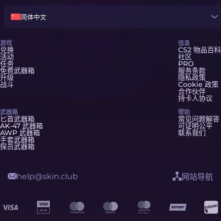
简体中文
游戏
信息
兑换
CS2 物品百科
活动
社区
任务
PRO
免费武器箱
服务条款
升级
隐私政策
战斗
Cookie 政策
合作伙伴
持卡人协议
武器箱
帮助
匕首武器箱
常见问题解答
AK-47 武器箱
可证明公平
AWP 武器箱
联系我们
手套武器箱
探员武器箱
help@skin.club
网站导航