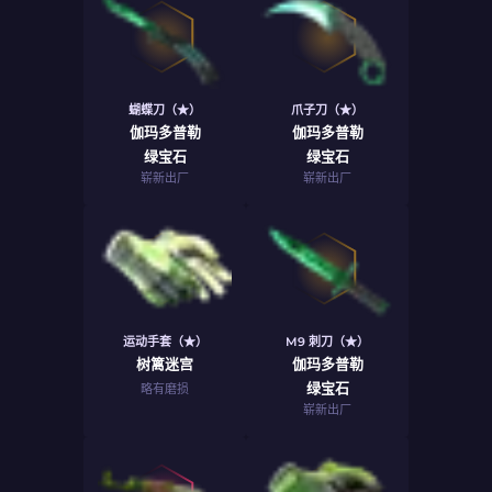
蝴蝶刀（★）
爪子刀（★）
伽玛多普勒
伽玛多普勒
绿宝石
绿宝石
崭新出厂
崭新出厂
运动手套（★）
M9 刺刀（★）
树篱迷宫
伽玛多普勒
绿宝石
略有磨损
崭新出厂