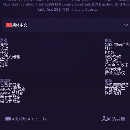
Moontain Limited (HE410299) 13 Kypranoros street, EVI Building, 2nd floo
flat/office 205, 1061, Nicosia, Cyprus.
简体中文
游戏
信息
兑换
CS2 物品百科
活动
社区
任务
PRO
免费武器箱
服务条款
升级
隐私政策
战斗
Cookie 政策
合作伙伴
持卡人协议
武器箱
帮助
匕首武器箱
常见问题解答
AK-47 武器箱
可证明公平
AWP 武器箱
联系我们
手套武器箱
探员武器箱
help@skin.club
网站导航