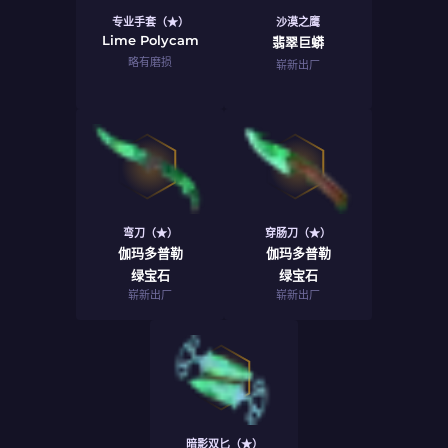
专业手套（★）
沙漠之鹰
Lime Polycam
翡翠巨蟒
略有磨损
崭新出厂
弯刀（★）
穿肠刀（★）
伽玛多普勒
伽玛多普勒
绿宝石
绿宝石
崭新出厂
崭新出厂
暗影双匕（★）