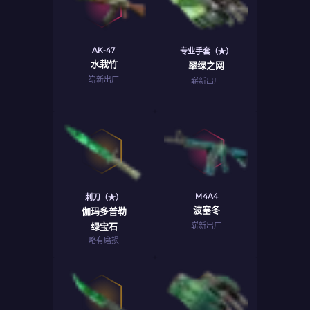
AK-47
专业手套（★）
水栽竹
翠绿之网
崭新出厂
崭新出厂
M4A4
刺刀（★）
波塞冬
伽玛多普勒
绿宝石
崭新出厂
略有磨损