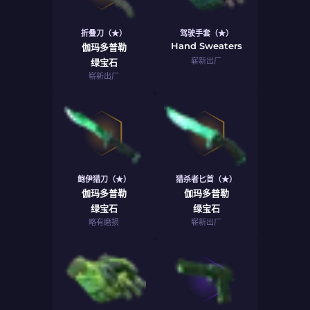
折叠刀（★）
驾驶手套（★）
Hand Sweaters
伽玛多普勒
崭新出厂
绿宝石
崭新出厂
鲍伊猎刀（★）
猎杀者匕首（★）
伽玛多普勒
伽玛多普勒
绿宝石
绿宝石
略有磨损
崭新出厂