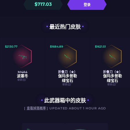
$
717.03
登录
最近热门皮肤
$
2130.77
$
1684.89
$
1621.51
M4A4
折叠刀（★）
折叠刀（★）
波塞冬
伽玛多普勒
伽玛多普勒
崭新出厂
绿宝石
绿宝石
崭新出厂
崭新出厂
此武器箱中的皮肤
[
查看掉落概率
] UPDATED ABOUT 1 HOUR AGO