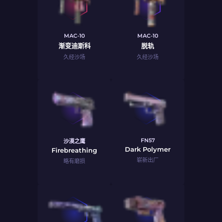
MAC-10
MAC-10
渐变迪斯科
脱轨
久经沙场
久经沙场
FN57
沙漠之鹰
Dark Polymer
Firebreathing
崭新出厂
略有磨损