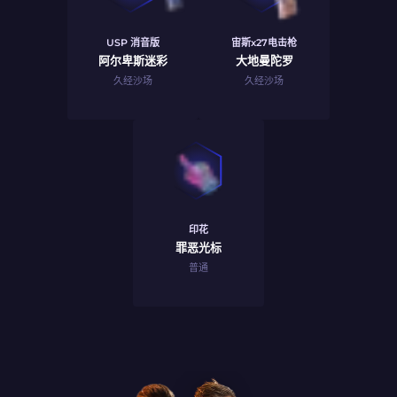
USP 消音版
宙斯x27电击枪
阿尔卑斯迷彩
大地曼陀罗
久经沙场
久经沙场
印花
罪恶光标
普通