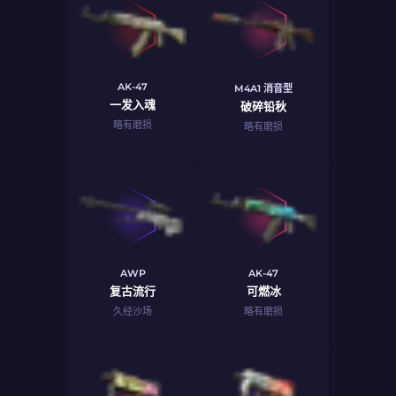
AK-47
M4A1 消音型
一发入魂
破碎铅秋
略有磨损
略有磨损
AWP
AK-47
复古流行
可燃冰
久经沙场
略有磨损