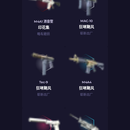
MAC-10
M4A1 消音型
狂哮飓风
印花集
崭新出厂
略有磨损
Tec-9
M4A4
狂哮飓风
狂哮飓风
崭新出厂
崭新出厂