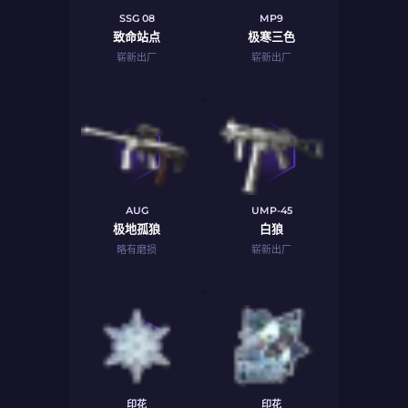
SSG 08
MP9
致命站点
极寒三色
崭新出厂
崭新出厂
AUG
UMP-45
极地孤狼
白狼
略有磨损
崭新出厂
印花
印花