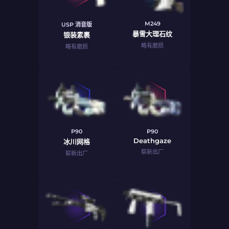
M249
USP 消音版
暴雪大理石纹
银装素裹
略有磨损
略有磨损
P90
P90
Deathgaze
冰川网格
崭新出厂
崭新出厂