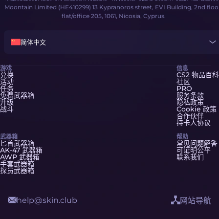
Moontain Limited (HE410299) 13 Kypranoros street, EVI Building, 2nd floo
flat/office 205, 1061, Nicosia, Cyprus.
简体中文
游戏
信息
兑换
CS2 物品百科
活动
社区
任务
PRO
免费武器箱
服务条款
升级
隐私政策
战斗
Cookie 政策
合作伙伴
持卡人协议
武器箱
帮助
匕首武器箱
常见问题解答
AK-47 武器箱
可证明公平
AWP 武器箱
联系我们
手套武器箱
探员武器箱
help@skin.club
网站导航