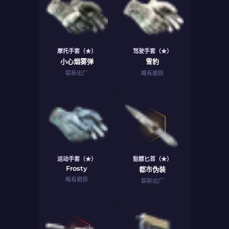
摩托手套（★）
驾驶手套（★）
小心烟雾弹
雪豹
崭新出厂
略有磨损
运动手套（★）
骷髅匕首（★）
Frosty
都市伪装
略有磨损
崭新出厂