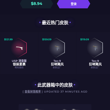
$
8.94
登录
最近热门皮肤
$
121.99
$
159.09
$
119.09
USP 消音版
Tec-9
Tec-9
银装素裹
狂哮飓风
狂哮飓风
略有磨损
崭新出厂
崭新出厂
此武器箱中的皮肤
[
查看掉落概率
] UPDATED 37 MINUTES AGO