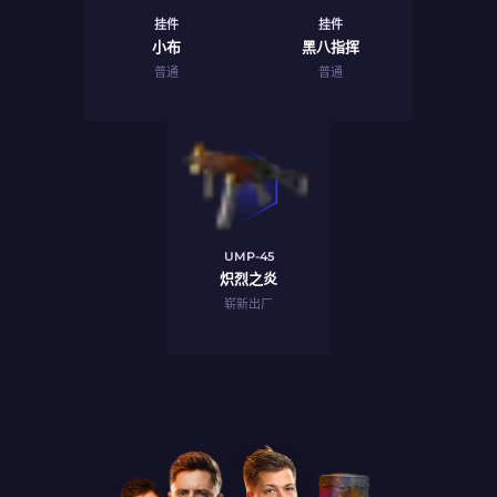
挂件
挂件
小布
黑八指挥
普通
普通
UMP-45
炽烈之炎
崭新出厂