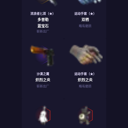
流浪者匕首（★）
运动手套（★）
多普勒
双栖
蓝宝石
略有磨损
崭新出厂
沙漠之鹰
运动手套（★）
炽烈之炎
炽烈之炎
崭新出厂
略有磨损