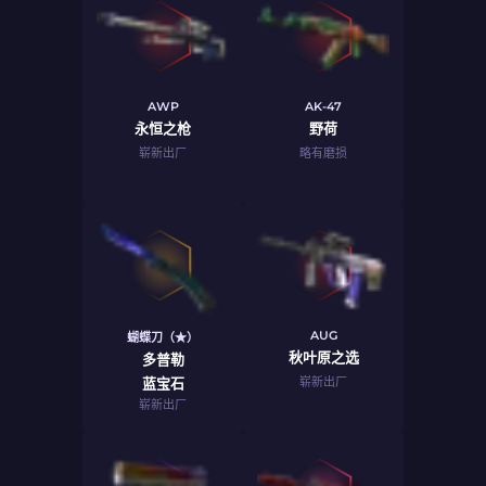
AWP
AK-47
永恒之枪
野荷
崭新出厂
略有磨损
AUG
蝴蝶刀（★）
秋叶原之选
多普勒
蓝宝石
崭新出厂
崭新出厂