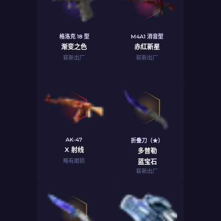
格洛克 18 型
M4A1 消音型
渐变之色
赤红新星
崭新出厂
崭新出厂
AK-47
折叠刀（★）
X 射线
多普勒
略有磨损
蓝宝石
崭新出厂