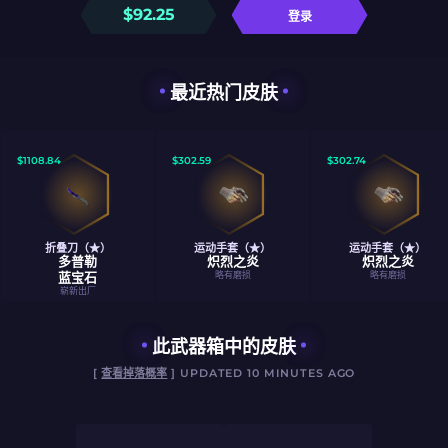
$
92.25
登录
最近热门皮肤
$
1108.84
$
302.59
$
302.74
折叠刀（★）
运动手套（★）
运动手套（★）
多普勒
炽烈之炎
炽烈之炎
蓝宝石
略有磨损
略有磨损
崭新出厂
此武器箱中的皮肤
[
查看掉落概率
] UPDATED 10 MINUTES AGO