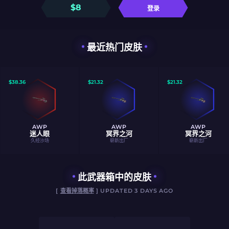
$
8
登录
最近热门皮肤
$
38.36
$
21.32
$
21.32
AWP
AWP
AWP
迷人眼
冥界之河
冥界之河
久经沙场
崭新出厂
崭新出厂
此武器箱中的皮肤
[
查看掉落概率
] UPDATED 3 DAYS AGO