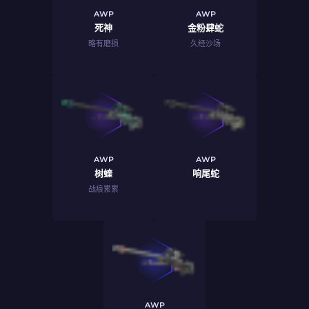
AWP
AWP
死神
金粉肆蛇
略有磨损
久经沙场
AWP
AWP
树蝰
响尾蛇
战痕累累
AWP