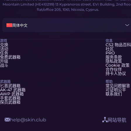
Moontain Limited (HE410299) 13 Kypranoros street, EVI Building, 2nd floo
flat/office 205, 1061, Nicosia, Cyprus.
简体中文
游戏
信息
兑换
CS2 物品百科
活动
社区
任务
PRO
免费武器箱
服务条款
升级
隐私政策
战斗
Cookie 政策
合作伙伴
持卡人协议
武器箱
帮助
匕首武器箱
常见问题解答
AK-47 武器箱
可证明公平
AWP 武器箱
联系我们
手套武器箱
探员武器箱
help@skin.club
网站导航