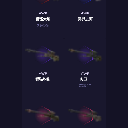
AWP
AWP
镀铬大炮
冥界之河
久经沙场
AWP
AWP
猫猫狗狗
火卫一
崭新出厂