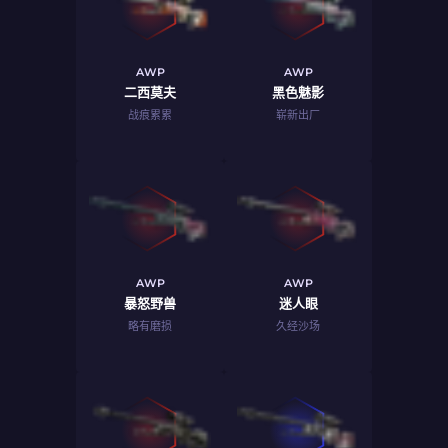
AWP
AWP
二西莫夫
黑色魅影
战痕累累
崭新出厂
AWP
AWP
暴怒野兽
迷人眼
略有磨损
久经沙场