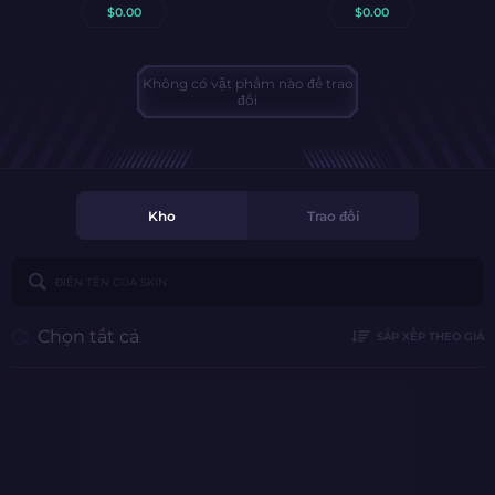
$
0.00
$
0.00
Không có vật phẩm nào để trao
đổi
Kho
Trao đổi
Chọn tất cả
SẮP XẾP THEO GIÁ