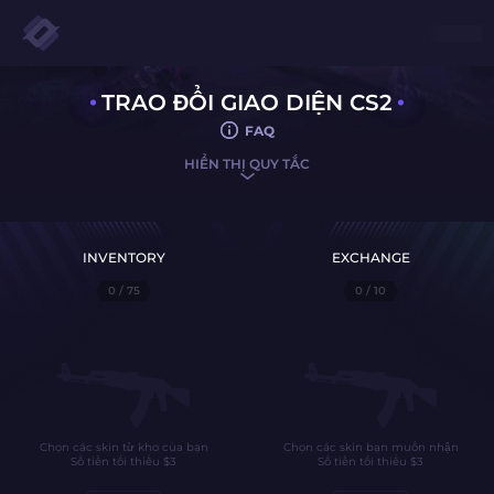
TRAO ĐỔI GIAO DIỆN CS2
FAQ
HIỂN THỊ QUY TẮC
INVENTORY
EXCHANGE
0
/ 75
0
/ 10
Chọn các skin từ kho của bạn
Chọn các skin bạn muốn nhận
Số tiền tối thiểu
$
3
Số tiền tối thiểu
$
3