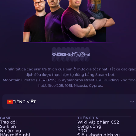
Nhận tất cả các skin ưa thích của bạn ở mức giá tốt nhất. Tất cả các gia
dịch đều được thực hiện tự động bằng Steam bot.
Moontain Limited (HE410299) 13 Kypranoros street, EVI Building, 2nd floo
flat/office 205, 1061, Nicosia, Cyprus.
TIẾNG VIỆT
GAME
THÔNG TIN
Trao đổi
Wiki vật phẩm CS2
Sự kiện
Cộng đồng
Nhiệm vụ
PRO
Hộp miễn phí
Điều khoản dịch vụ