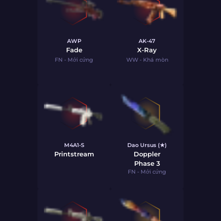
AWP
AK-47
Fade
X-Ray
FN - Mới cứng
WW - Khá mòn
M4A1-S
Dao Ursus (★)
Printstream
Doppler
Phase 3
FN - Mới cứng