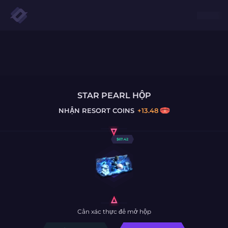
STAR PEARL HỘP
NHẬN
RESORT COINS
+
13.48
$
67.42
Cần xác thực để mở hộp