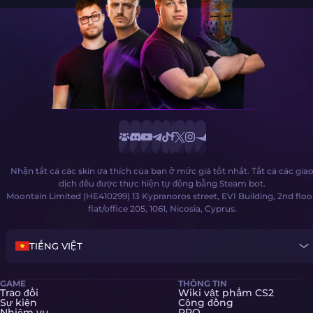
Nhận tất cả các skin ưa thích của bạn ở mức giá tốt nhất. Tất cả các gia
dịch đều được thực hiện tự động bằng Steam bot.
Moontain Limited (HE410299) 13 Kypranoros street, EVI Building, 2nd floo
flat/office 205, 1061, Nicosia, Cyprus.
TIẾNG VIỆT
GAME
THÔNG TIN
Trao đổi
Wiki vật phẩm CS2
Sự kiện
Cộng đồng
Nhiệm vụ
PRO