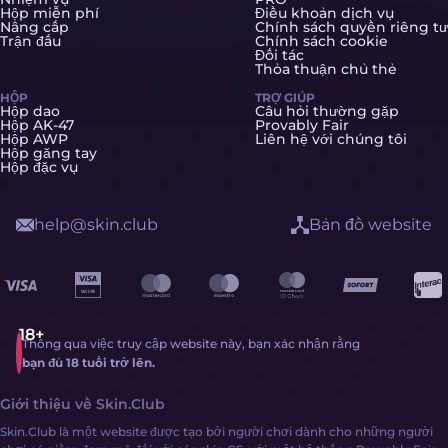
Hộp miễn phí
Điều khoản dịch vụ
Nâng cấp
Chính sách quyền riêng tư
Trận đấu
Chính sách cookie
Đối tác
Thỏa thuận chủ thẻ
HỘP
TRỢ GIÚP
Hộp dao
Câu hỏi thường gặp
Hộp AK-47
Provably Fair
Hộp AWP
Liên hệ với chúng tôi
Hộp găng tay
Hộp đặc vụ
help@skin.club
Bản đồ website
Thông qua việc truy cập website này, bạn xác nhận rằng
bạn đủ 18 tuổi trở lên.
Giới thiệu về Skin.Club
Skin.Club là một website được tạo bởi người chơi dành cho những người