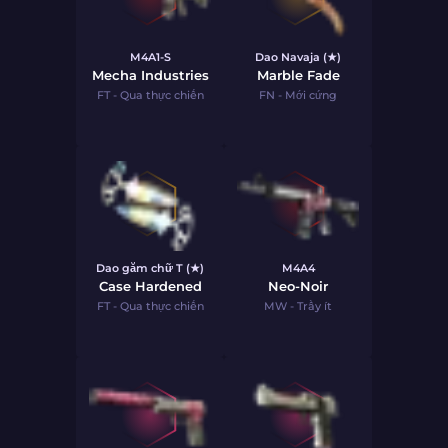
M4A1-S
Dao Navaja (★)
Mecha Industries
Marble Fade
FT - Qua thực chiến
FN - Mới cứng
Dao găm chữ T (★)
M4A4
Case Hardened
Neo-Noir
FT - Qua thực chiến
MW - Trầy ít