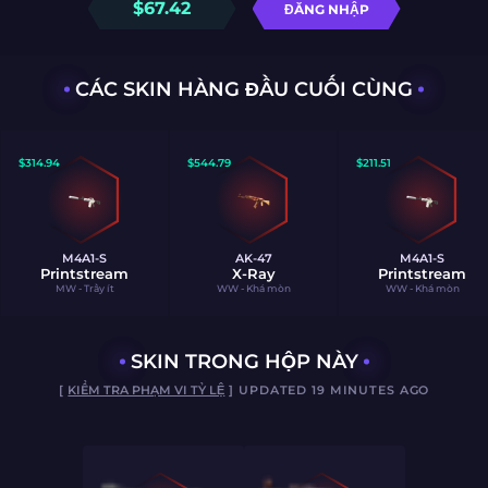
$
67.42
ĐĂNG NHẬP
CÁC SKIN HÀNG ĐẦU CUỐI CÙNG
$
314.94
$
544.79
$
211.51
M4A1-S
AK-47
M4A1-S
Printstream
X-Ray
Printstream
MW - Trầy ít
WW - Khá mòn
WW - Khá mòn
SKIN TRONG HỘP NÀY
[
KIỂM TRA PHẠM VI TỶ LỆ
] UPDATED 19 MINUTES AGO