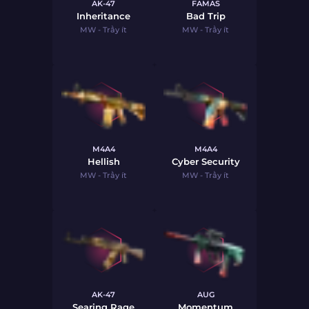
AK-47
FAMAS
Inheritance
Bad Trip
MW - Trầy ít
MW - Trầy ít
M4A4
M4A4
Hellish
Cyber Security
MW - Trầy ít
MW - Trầy ít
AK-47
AUG
Searing Rage
Momentum