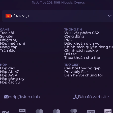
flat/office 205, 1061, Nicosia, Cyprus.
TIẾNG VIỆT
GAME
THÔNG TIN
Trao đổi
Wiki vật phẩm CS2
Sự kiện
Cộng đồng
Nhiệm vụ
PRO
Hộp miễn phí
Điều khoản dịch vụ
Nâng cấp
Chính sách quyền riêng tư
Trận đấu
Chính sách cookie
Đối tác
Thỏa thuận chủ thẻ
HỘP
TRỢ GIÚP
Hộp dao
Câu hỏi thường gặp
Hộp AK-47
Provably Fair
Hộp AWP
Liên hệ với chúng tôi
Hộp găng tay
Hộp đặc vụ
help@skin.club
Bản đồ website