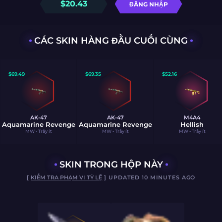
$
20.43
ĐĂNG NHẬP
CÁC SKIN HÀNG ĐẦU CUỐI CÙNG
$
69.49
$
69.35
$
52.16
AK-47
AK-47
M4A4
Aquamarine Revenge
Aquamarine Revenge
Hellish
MW - Trầy ít
MW - Trầy ít
MW - Trầy ít
SKIN TRONG HỘP NÀY
[
KIỂM TRA PHẠM VI TỶ LỆ
] UPDATED 10 MINUTES AGO