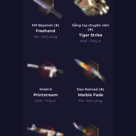
M9 Bayonet (★)
Găng tay chuyên viên
(★)
Freehand
Tiger Strike
FN - Mới cứng
MW - Trầy ít
M4A1-S
Dao Nomad (★)
Printstream
Marble Fade
MW - Trầy ít
FN - Mới cứng