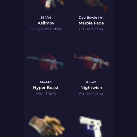
M4A4
Dao Bowie (★)
Asiimov
Marble Fade
FT - Qua thực chiến
FN - Mới cứng
M4A1-S
AK-47
Hyper Beast
Nightwish
MW - Trầy ít
FN - Mới cứng