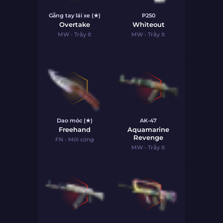
Găng tay lái xe (★)
P250
Overtake
Whiteout
MW - Trầy ít
MW - Trầy ít
Dao móc (★)
AK-47
Freehand
Aquamarine
Revenge
FN - Mới cứng
MW - Trầy ít