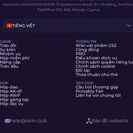
Moontain Limited (HE410299) 13 Kypranoros street, EVI Building, 2nd floo
flat/office 205, 1061, Nicosia, Cyprus.
TIẾNG VIỆT
GAME
THÔNG TIN
Trao đổi
Wiki vật phẩm CS2
Sự kiện
Cộng đồng
Nhiệm vụ
PRO
Hộp miễn phí
Điều khoản dịch vụ
Nâng cấp
Chính sách quyền riêng tư
Trận đấu
Chính sách cookie
Đối tác
Thỏa thuận chủ thẻ
HỘP
TRỢ GIÚP
Hộp dao
Câu hỏi thường gặp
Hộp AK-47
Provably Fair
Hộp AWP
Liên hệ với chúng tôi
Hộp găng tay
Hộp đặc vụ
help@skin.club
Bản đồ website