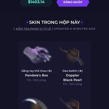
$
1403.14
ĐĂNG NHẬP
SKIN TRONG HỘP NÀY
[
KIỂM TRA PHẠM VI TỶ LỆ
] UPDATED 6 MINUTES AGO
Găng tay thể thao (★)
Dao bướm (★)
Pandora's Box
Doppler
Black Pearl
FN - Mới cứng
FN - Mới cứng