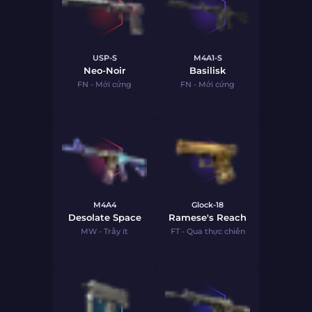
USP-S
M4A1-S
Neo-Noir
Basilisk
FN - Mới cứng
FN - Mới cứng
M4A4
Glock-18
Desolate Space
Ramese's Reach
MW - Trầy ít
FT - Qua thực chiến