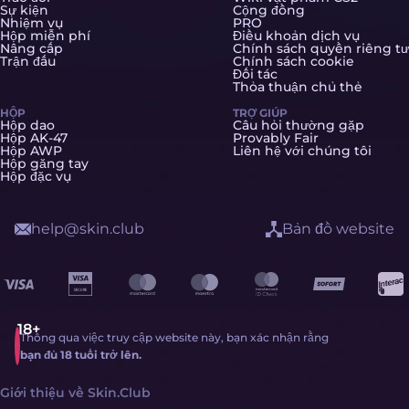
Sự kiện
Cộng đồng
Nhiệm vụ
PRO
Hộp miễn phí
Điều khoản dịch vụ
Nâng cấp
Chính sách quyền riêng tư
Trận đấu
Chính sách cookie
Đối tác
Thỏa thuận chủ thẻ
HỘP
TRỢ GIÚP
Hộp dao
Câu hỏi thường gặp
Hộp AK-47
Provably Fair
Hộp AWP
Liên hệ với chúng tôi
Hộp găng tay
Hộp đặc vụ
help@skin.club
Bản đồ website
Thông qua việc truy cập website này, bạn xác nhận rằng
bạn đủ 18 tuổi trở lên.
Giới thiệu về Skin.Club