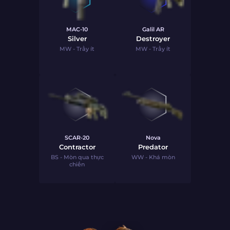
MAC-10
Galil AR
Silver
Destroyer
MW - Trầy ít
MW - Trầy ít
SCAR-20
Nova
Contractor
Predator
BS - Mòn qua thực
WW - Khá mòn
chiến