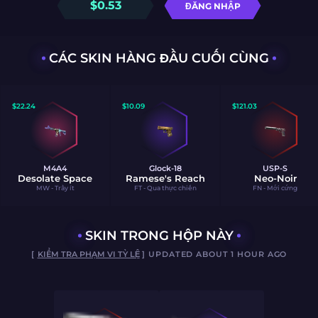
$
0.53
ĐĂNG NHẬP
CÁC SKIN HÀNG ĐẦU CUỐI CÙNG
$
22.24
$
10.09
$
121.03
M4A4
Glock-18
USP-S
Desolate Space
Ramese's Reach
Neo-Noir
MW - Trầy ít
FT - Qua thực chiến
FN - Mới cứng
SKIN TRONG HỘP NÀY
[
KIỂM TRA PHẠM VI TỶ LỆ
] UPDATED ABOUT 1 HOUR AGO