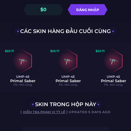
$
0
ĐĂNG NHẬP
CÁC SKIN HÀNG ĐẦU CUỐI CÙNG
$
20.71
$
20.71
$
20.71
UMP-45
UMP-45
UMP-45
Primal Saber
Primal Saber
Primal Saber
FN - Mới cứng
FN - Mới cứng
FN - Mới cứng
SKIN TRONG HỘP NÀY
[
KIỂM TRA PHẠM VI TỶ LỆ
] UPDATED 5 DAYS AGO