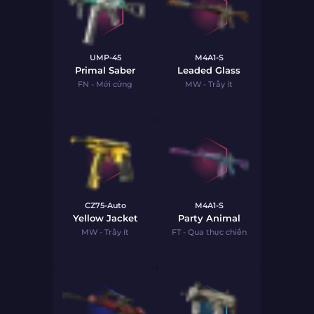
UMP-45
M4A1-S
Primal Saber
Leaded Glass
FN - Mới cứng
MW - Trầy ít
CZ75-Auto
M4A1-S
Yellow Jacket
Party Animal
MW - Trầy ít
FT - Qua thực chiến