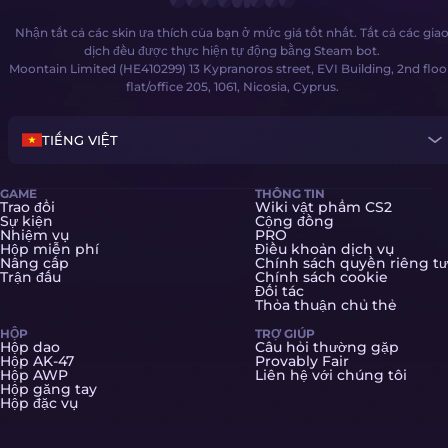
Nhận tất cả các skin ưa thích của bạn ở mức giá tốt nhất. Tất cả các gia
dịch đều được thực hiện tự động bằng Steam bot.
Moontain Limited (HE410299) 13 Kypranoros street, EVI Building, 2nd floo
flat/office 205, 1061, Nicosia, Cyprus.
TIẾNG VIỆT
GAME
THÔNG TIN
Trao đổi
Wiki vật phẩm CS2
Sự kiện
Cộng đồng
Nhiệm vụ
PRO
Hộp miễn phí
Điều khoản dịch vụ
Nâng cấp
Chính sách quyền riêng tư
Trận đấu
Chính sách cookie
Đối tác
Thỏa thuận chủ thẻ
HỘP
TRỢ GIÚP
Hộp dao
Câu hỏi thường gặp
Hộp AK-47
Provably Fair
Hộp AWP
Liên hệ với chúng tôi
Hộp găng tay
Hộp đặc vụ