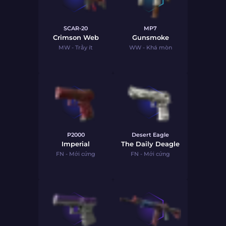
SCAR-20
MP7
Crimson Web
Gunsmoke
MW - Trầy ít
WW - Khá mòn
P2000
Desert Eagle
Imperial
The Daily Deagle
FN - Mới cứng
FN - Mới cứng