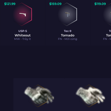
$
121.99
$
159.09
$
119.09
USP-S
Tec-9
T
Whiteout
Tornado
To
MW - Trầy ít
FN - Mới cứng
FN - 