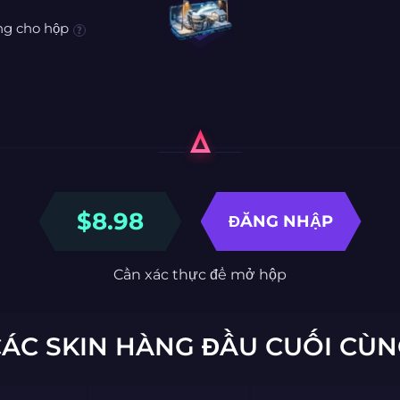
ng cho hộp
$
8.98
ĐĂNG NHẬP
Cần xác thực để mở hộp
ÁC SKIN HÀNG ĐẦU CUỐI CÙ