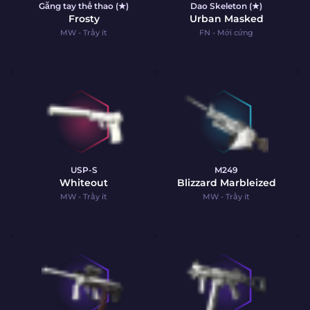
Găng tay thể thao (★)
Dao Skeleton (★)
Frosty
Urban Masked
MW - Trầy ít
FN - Mới cứng
USP-S
M249
Whiteout
Blizzard Marbleized
MW - Trầy ít
MW - Trầy ít