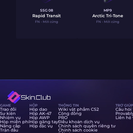
SSG 08
MP9
Rapid Transit
Arctic Tri-Tone
FN - Mới cứng
FN - Mới cứng
GAME
HỘP
THÔNG TIN
TRỢ GIÚ
Trao đổi
Hộp dao
Wiki vật phẩm CS2
Câu hỏi
Sự kiện
Hộp AK-47
Cộng đồng
Provably
Nhiệm vụ
Hộp AWP
PRO
Liên hệ 
Hộp miễn phí
Hộp găng tay
Điều khoản dịch vụ
Nâng cấp
Hộp đặc vụ
Chính sách quyền riêng tư
Trận đấu
Chính sách cookie