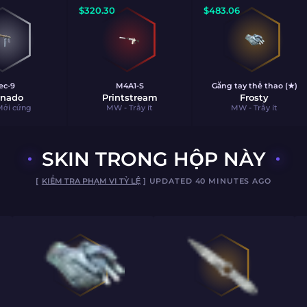
$
320.30
$
483.06
ec-9
M4A1-S
Găng tay thể thao (★)
rnado
Printstream
Frosty
Mới cứng
MW - Trầy ít
MW - Trầy ít
SKIN TRONG HỘP NÀY
[
KIỂM TRA PHẠM VI TỶ LỆ
] UPDATED 40 MINUTES AGO