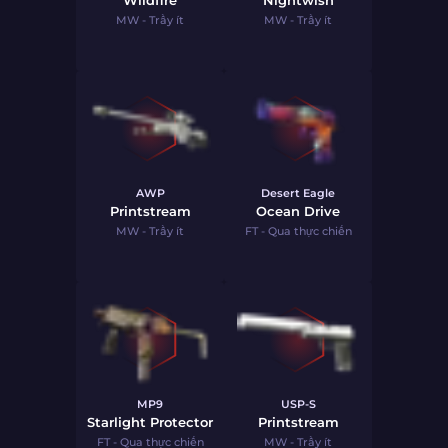
Wildfire
Nightwish
MW - Trầy ít
MW - Trầy ít
AWP
Desert Eagle
Printstream
Ocean Drive
MW - Trầy ít
FT - Qua thực chiến
MP9
USP-S
Starlight Protector
Printstream
FT - Qua thực chiến
MW - Trầy ít