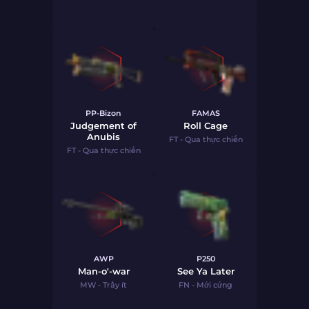
PP-Bizon
FAMAS
Judgement of
Roll Cage
Anubis
FT - Qua thực chiến
FT - Qua thực chiến
AWP
P250
Man-o'-war
See Ya Later
MW - Trầy ít
FN - Mới cứng