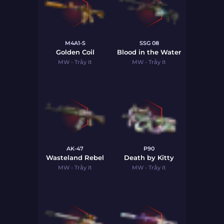
M4A1-S
SSG 08
Golden Coil
Blood in the Water
MW - Trầy ít
MW - Trầy ít
AK-47
P90
Wasteland Rebel
Death by Kitty
MW - Trầy ít
MW - Trầy ít