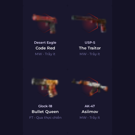
Desert Eagle
USP-S
Code Red
The Traitor
MW - Trầy ít
MW - Trầy ít
Glock-18
AK-47
Bullet Queen
Asiimov
FT - Qua thực chiến
MW - Trầy ít