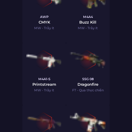
AWP
M4A4
CMYK
Buzz Kill
MW - Trầy ít
MW - Trầy ít
M4A1-S
SSG 08
Printstream
Dragonfire
MW - Trầy ít
FT - Qua thực chiến