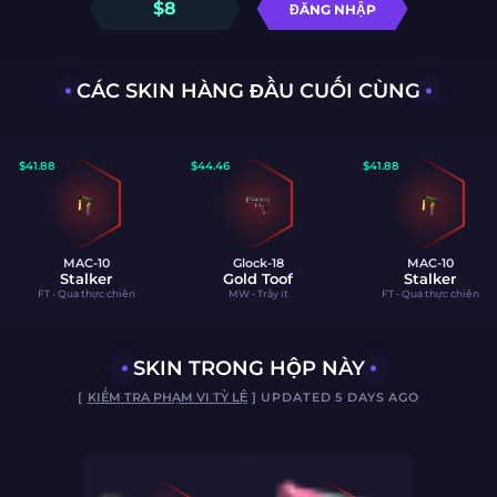
$
8
ĐĂNG NHẬP
CÁC SKIN HÀNG ĐẦU CUỐI CÙNG
$
41.88
$
44.46
$
41.88
MAC-10
Glock-18
MAC-10
Stalker
Gold Toof
Stalker
FT - Qua thực chiến
MW - Trầy ít
FT - Qua thực chiến
SKIN TRONG HỘP NÀY
[
KIỂM TRA PHẠM VI TỶ LỆ
] UPDATED 5 DAYS AGO