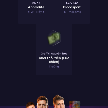
AK-47
SCAR-20
Aphrodite
Bloodsport
MW - Trầy ít
FN - Mới cứng
Graffiti nguyên bọc
Khỏi thối tiền (Lục
chiến)
Thường