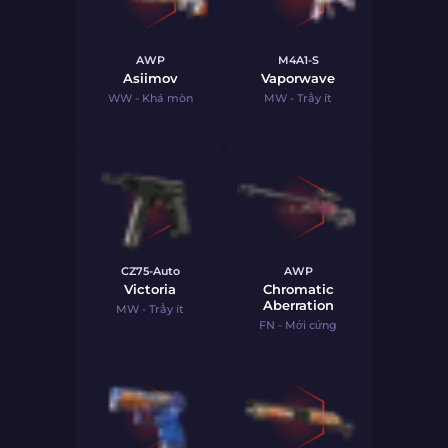
AWP
M4A1-S
Asiimov
Vaporwave
WW - Khá mòn
MW - Trầy ít
CZ75-Auto
AWP
Victoria
Chromatic
Aberration
MW - Trầy ít
FN - Mới cứng