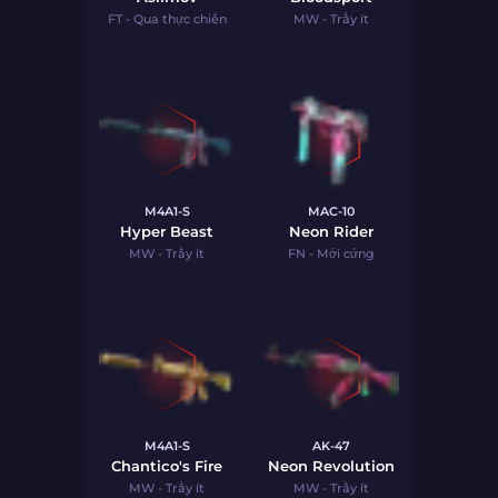
FT - Qua thực chiến
MW - Trầy ít
M4A1-S
MAC-10
Hyper Beast
Neon Rider
MW - Trầy ít
FN - Mới cứng
M4A1-S
AK-47
Chantico's Fire
Neon Revolution
MW - Trầy ít
MW - Trầy ít