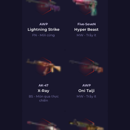
AWP
Five-SeveN
Lightning Strike
Hyper Beast
FN - Mới cứng
MW - Trầy ít
AK-47
AWP
X-Ray
Oni Taiji
BS - Mòn qua thực
MW - Trầy ít
chiến