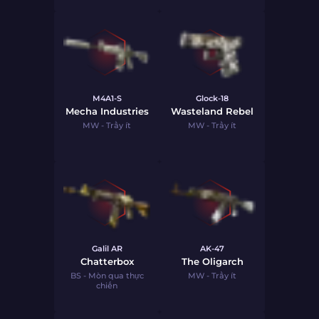
M4A1-S
Glock-18
Mecha Industries
Wasteland Rebel
MW - Trầy ít
MW - Trầy ít
Galil AR
AK-47
Chatterbox
The Oligarch
BS - Mòn qua thực
MW - Trầy ít
chiến