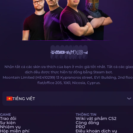
Nhận tất cả các skin ưa thích của bạn ở mức giá tốt nhất. Tất cả các gia
dịch đều được thực hiện tự động bằng Steam bot.
Moontain Limited (HE410299) 13 Kypranoros street, EVI Building, 2nd floo
flat/office 205, 1061, Nicosia, Cyprus.
TIẾNG VIỆT
GAME
THÔNG TIN
Trao đổi
Wiki vật phẩm CS2
Sự kiện
Cộng đồng
Nhiệm vụ
PRO
Hộp miễn phí
Điều khoản dịch vụ