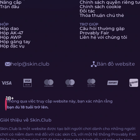
Nâng cấp
Chính sách quyền riêng tư
Trận đấu
Chính sách cookie
Đối tác
Thỏa thuận chủ thẻ
HỘP
TRỢ GIÚP
Hộp dao
Câu hỏi thường gặp
Hộp AK-47
Provably Fair
Hộp AWP
Liên hệ với chúng tôi
Hộp găng tay
Hộp đặc vụ
help@skin.club
Bản đồ website
Thông qua việc truy cập website này, bạn xác nhận rằng
bạn đủ 18 tuổi trở lên.
Giới thiệu về Skin.Club
Skin.Club là một website được tạo bởi người chơi dành cho những người
chơi có niềm đam mê đối với các skin CS, với một hệ thống Provably Fair.
Phần lớn những skin CS2 đã từng được phát hành đều có trên nền tảng