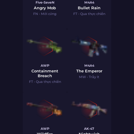
Five-SeveN
M4A4
Angry Mob
Bullet Rain
FN - Mới cứng
FT - Qua thực chiến
AWP
M4A4
Containment
The Emperor
Breach
MW - Trầy ít
FT - Qua thực chiến
AWP
AK-47