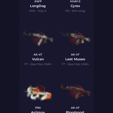
AWP
M4A1-S
LongDog
Cyrex
MW - Trầy ít
FN - Mới cứng
AK-47
AK-47
Vulcan
Leet Museo
FT - Qua thực chiến
FT - Qua thực chiến
P90
AK-47
Asiimov
Bloodsport