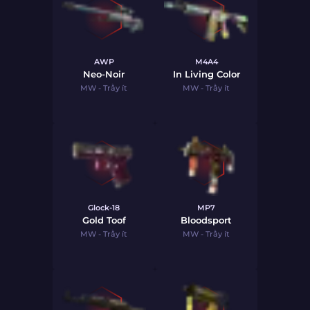
AWP
M4A4
Neo-Noir
In Living Color
MW - Trầy ít
MW - Trầy ít
Glock-18
MP7
Gold Toof
Bloodsport
MW - Trầy ít
MW - Trầy ít