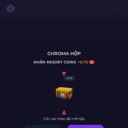
CHROMA HỘP
NHẬN
RESORT COINS
+
0.73
$
3.66
Cần xác thực để mở hộp