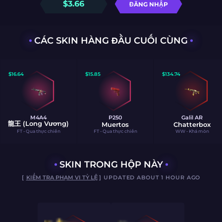
$
3.66
ĐĂNG NHẬP
CÁC SKIN HÀNG ĐẦU CUỐI CÙNG
$
16.64
$
15.85
$
134.74
M4A4
P250
Galil AR
龍王 (Long Vương)
Muertos
Chatterbox
FT - Qua thực chiến
FT - Qua thực chiến
WW - Khá mòn
SKIN TRONG HỘP NÀY
[
KIỂM TRA PHẠM VI TỶ LỆ
] UPDATED ABOUT 1 HOUR AGO