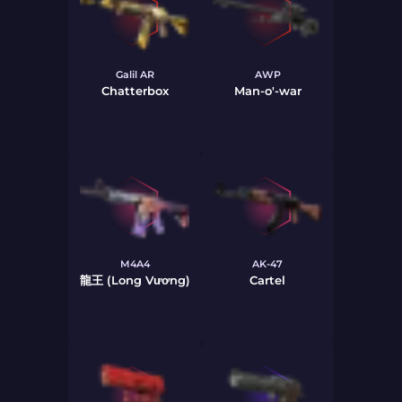
Galil AR
AWP
Chatterbox
Man-o'-war
M4A4
AK-47
龍王 (Long Vương)
Cartel