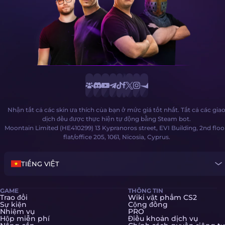
Nhận tất cả các skin ưa thích của bạn ở mức giá tốt nhất. Tất cả các gia
dịch đều được thực hiện tự động bằng Steam bot.
Moontain Limited (HE410299) 13 Kypranoros street, EVI Building, 2nd floo
flat/office 205, 1061, Nicosia, Cyprus.
TIẾNG VIỆT
GAME
THÔNG TIN
Trao đổi
Wiki vật phẩm CS2
Sự kiện
Cộng đồng
Nhiệm vụ
PRO
Hộp miễn phí
Điều khoản dịch vụ