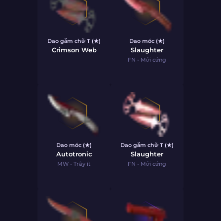
Dao găm chữ T (★)
Dao móc (★)
Crimson Web
Slaughter
FN - Mới cứng
Dao móc (★)
Dao găm chữ T (★)
Autotronic
Slaughter
MW - Trầy ít
FN - Mới cứng