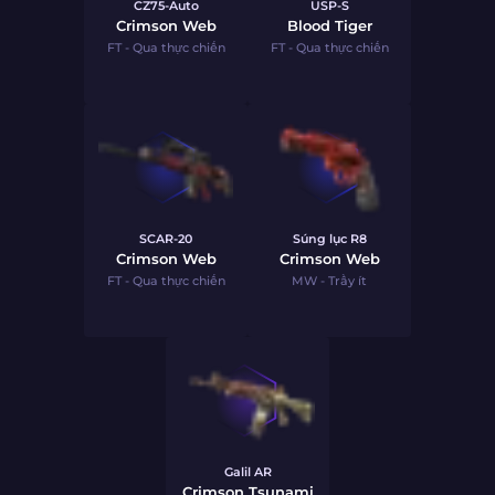
CZ75-Auto
USP-S
Crimson Web
Blood Tiger
FT - Qua thực chiến
FT - Qua thực chiến
SCAR-20
Súng lục R8
Crimson Web
Crimson Web
FT - Qua thực chiến
MW - Trầy ít
Galil AR
Crimson Tsunami