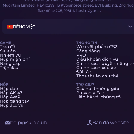
Moontain Limited (HE410299) 13 Kypranoros street, EVI Building, 2nd floo
flat/office 205, 1061, Nicosia, Cyprus.
TIẾNG VIỆT
GAME
THÔNG TIN
Trao đổi
Wiki vật phẩm CS2
Sự kiện
Cộng đồng
Nhiệm vụ
PRO
Hộp miễn phí
Điều khoản dịch vụ
Nâng cấp
Chính sách quyền riêng tư
Trận đấu
Chính sách cookie
Đối tác
Thỏa thuận chủ thẻ
HỘP
TRỢ GIÚP
Hộp dao
Câu hỏi thường gặp
Hộp AK-47
Provably Fair
Hộp AWP
Liên hệ với chúng tôi
Hộp găng tay
Hộp đặc vụ
help@skin.club
Bản đồ website