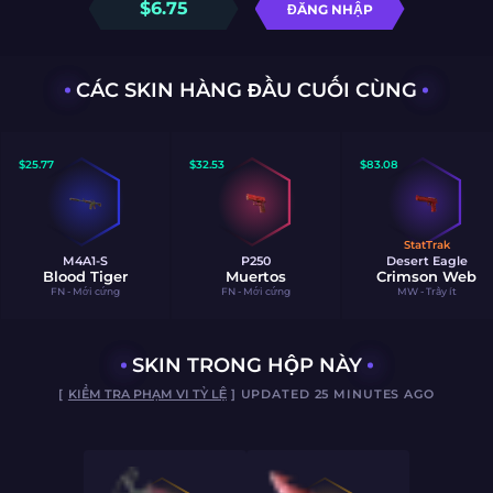
$
6.75
ĐĂNG NHẬP
CÁC SKIN HÀNG ĐẦU CUỐI CÙNG
$
25.77
$
32.53
$
83.08
StatTrak
M4A1-S
P250
Desert Eagle
Blood Tiger
Muertos
Crimson Web
FN - Mới cứng
FN - Mới cứng
MW - Trầy ít
SKIN TRONG HỘP NÀY
[
KIỂM TRA PHẠM VI TỶ LỆ
] UPDATED 25 MINUTES AGO