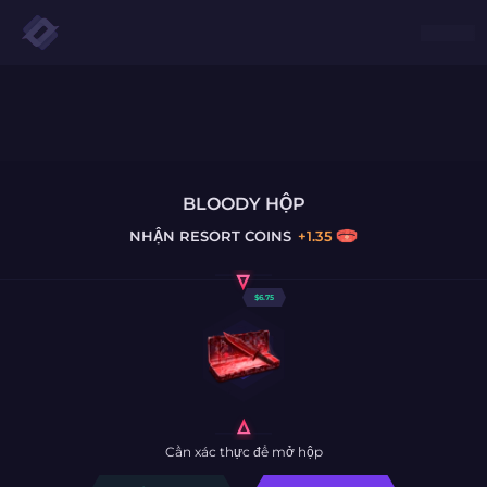
BLOODY HỘP
NHẬN
RESORT COINS
+
1.35
$
6.75
Cần xác thực để mở hộp