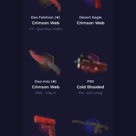
Dao Falchion (★)
Desert Eagle
Crimson Web
Crimson Web
FT - Qua thực chiến
Dao móc (★)
P90
Crimson Web
Cold Blooded
MW - Trầy ít
FN - Mới cứng