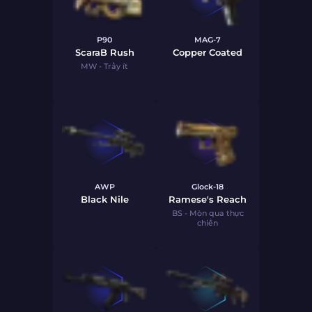
P90
MAG-7
ScaraB Rush
Copper Coated
MW - Trầy ít
AWP
Glock-18
Black Nile
Ramese's Reach
BS - Mòn qua thực
chiến