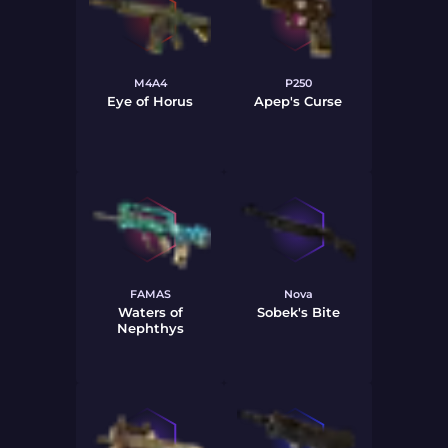
M4A4
P250
Eye of Horus
Apep's Curse
FAMAS
Nova
Waters of
Sobek's Bite
Nephthys