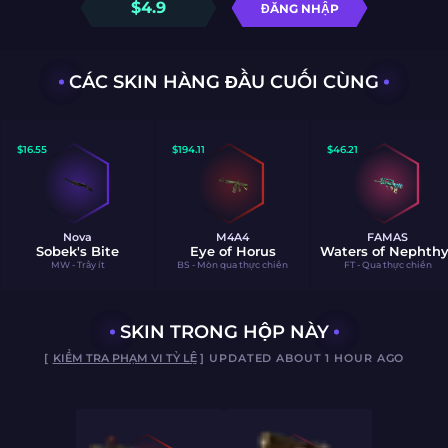
$
4.9
ĐĂNG NHẬP
CÁC SKIN HÀNG ĐẦU CUỐI CÙNG
$
16.55
$
194.11
$
46.21
Nova
M4A4
FAMAS
Sobek's Bite
Eye of Horus
Waters of Nephthy
MW - Trầy ít
BS - Mòn qua thực chiến
FT - Qua thực chiến
SKIN TRONG HỘP NÀY
[
KIỂM TRA PHẠM VI TỶ LỆ
] UPDATED ABOUT 1 HOUR AGO