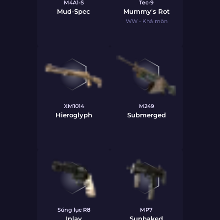
M4A1-S
Tec-9
Mud-Spec
Mummy's Rot
WW - Khá mòn
XM1014
M249
Hieroglyph
Submerged
Súng lục R8
MP7
Inlay
Sunbaked