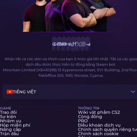
Nhận tất cả các skin ưa thích của bạn ở mức giá tốt nhất. Tất cả các gia
dịch đều được thực hiện tự động bằng Steam bot.
Moontain Limited (HE410299) 13 Kypranoros street, EVI Building, 2nd floo
flat/office 205, 1061, Nicosia, Cyprus.
TIẾNG VIỆT
GAME
THÔNG TIN
Trao đổi
Wiki vật phẩm CS2
Sự kiện
Cộng đồng
Nhiệm vụ
PRO
Hộp miễn phí
Điều khoản dịch vụ
Nâng cấp
Chính sách quyền riêng tư
Trận đấu
Chính sách cookie