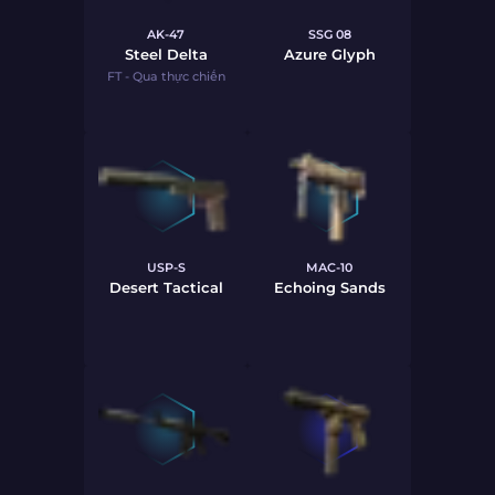
AK-47
SSG 08
Steel Delta
Azure Glyph
FT - Qua thực chiến
USP-S
MAC-10
Desert Tactical
Echoing Sands