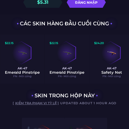
$
5.31
ĐĂNG NHẬP
CÁC SKIN HÀNG ĐẦU CUỐI CÙNG
$
22.15
$
22.15
$
24.20
AK-47
AK-47
AK-47
Emerald Pinstripe
Emerald Pinstripe
Safety Net
FN - Mới cứng
FN - Mới cứng
FN - Mới cứng
SKIN TRONG HỘP NÀY
[
KIỂM TRA PHẠM VI TỶ LỆ
] UPDATED ABOUT 1 HOUR AGO