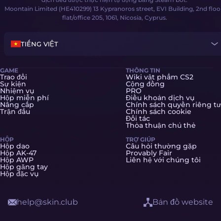
Moontain Limited (HE410299) 13 Kypranoros street, EVI Building, 2nd floo
flat/office 205, 1061, Nicosia, Cyprus.
TIẾNG VIỆT
GAME
THÔNG TIN
Trao đổi
Wiki vật phẩm CS2
Sự kiện
Cộng đồng
Nhiệm vụ
PRO
Hộp miễn phí
Điều khoản dịch vụ
Nâng cấp
Chính sách quyền riêng tư
Trận đấu
Chính sách cookie
Đối tác
Thỏa thuận chủ thẻ
HỘP
TRỢ GIÚP
Hộp dao
Câu hỏi thường gặp
Hộp AK-47
Provably Fair
Hộp AWP
Liên hệ với chúng tôi
Hộp găng tay
Hộp đặc vụ
help@skin.club
Bản đồ website