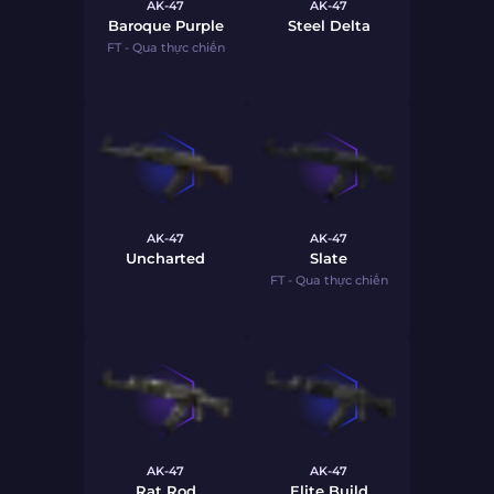
AK-47
AK-47
Baroque Purple
Steel Delta
FT - Qua thực chiến
AK-47
AK-47
Uncharted
Slate
FT - Qua thực chiến
AK-47
AK-47
Rat Rod
Elite Build