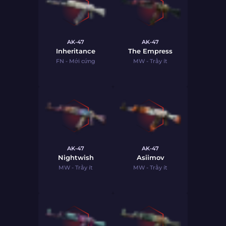
AK-47
AK-47
Inheritance
The Empress
FN - Mới cứng
MW - Trầy ít
AK-47
AK-47
Nightwish
Asiimov
MW - Trầy ít
MW - Trầy ít