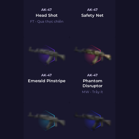
AK-47
AK-47
Head Shot
Safety Net
FT - Qua thực chiến
AK-47
AK-47
Emerald Pinstripe
Phantom
Disruptor
MW - Trầy ít