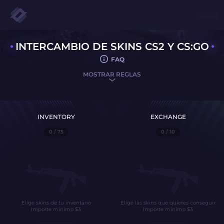
INTERCAMBIO DE SKINS CS2 Y CS:GO
FAQ
MOSTRAR REGLAS
INVENTORY
EXCHANGE
0
/ 75
0
/ 10
Elige skins de tu inventario
Elige las skins que quieres conseguir
Importe mínimo
$
3
Importe mínimo
$
3