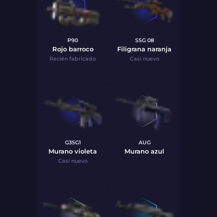
P90
SSG 08
Rojo barroco
Filigrana naranja
Recién fabricado
Casi nuevo
G3SG1
AUG
Murano violeta
Murano azul
Casi nuevo