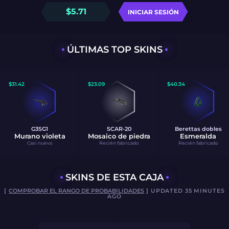
$
5.71
INICIAR SESIÓN
ÚLTIMAS TOP SKINS
$
31.42
$
23.09
$
40.34
G3SG1
SCAR-20
Berettas dobles
Murano violeta
Mosaico de piedra
Esmeralda
Casi nuevo
Recién fabricado
Recién fabricado
SKINS DE ESTA CAJA
[
COMPROBAR EL RANGO DE PROBABILIDADES
] UPDATED 35 MINUTES
AGO