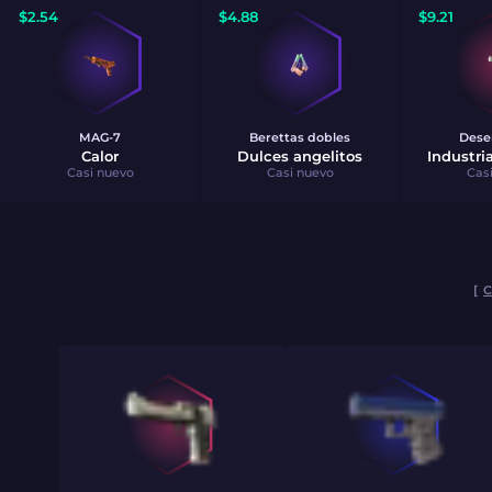
$
2.54
$
4.88
$
9.21
MAG-7
Berettas dobles
Dese
Calor
Dulces angelitos
Industri
Casi nuevo
Casi nuevo
Cas
[
C