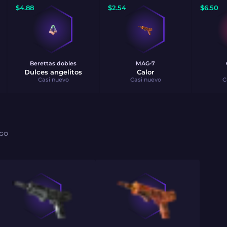
$
4.88
$
2.54
$
6.50
Berettas dobles
MAG-7
Dulces angelitos
Calor
Casi nuevo
Casi nuevo
C
AGO