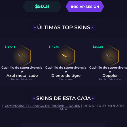
$
50.31
INICIAR SESIÓN
ÚLTIMAS TOP SKINS
$
157.43
$
140.01
$
213.28
Cuchillo de supervivencia
Cuchillo de supervivencia
Cuchillo de superviven
★
★
★
Azul metalizado
Diente de tigre
Doppler
Recién fabricado
Casi nuevo
Recién fabricado
SKINS DE ESTA CAJA
[
COMPROBAR EL RANGO DE PROBABILIDADES
] UPDATED 27 MINUTES
AGO