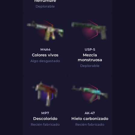
herrumbre
Deplorable
M4A4
USP-S
Colores vivos
Mezcla
monstruosa
Algo desgastado
Deplorable
MP7
AK-47
Descolorido
Hielo carbonizado
Recién fabricado
Recién fabricado