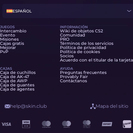
ESPAÑOL
JUEGOS
INFORMACIÓN
Intercambio
Wiki de objetos CS2
Evento
Comunidad
Misiones
PRO
Cajas gratis
Términos de los servicios
Mejorar
Política de privacidad
PvP
Política de cookies
Socios
Acuerdo con el titular de la tarjeta
CAJAS
AYUDA
Caja de cuchillos
Preguntas frecuentes
Caja de AK-47
Provably Fair
Caja de AWP
Contáctanos
Caja de guantes
Caja de agentes
help@skin.club
Mapa del sitio