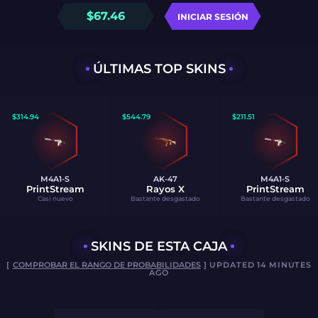
$
67.46
INICIAR SESIÓN
ÚLTIMAS TOP SKINS
$
314.94
$
544.79
$
211.51
M4A1-S
AK-47
M4A1-S
PrintStream
Rayos X
PrintStream
Casi nuevo
Bastante desgastado
Bastante desgastado
SKINS DE ESTA CAJA
[
COMPROBAR EL RANGO DE PROBABILIDADES
] UPDATED 14 MINUTES
AGO