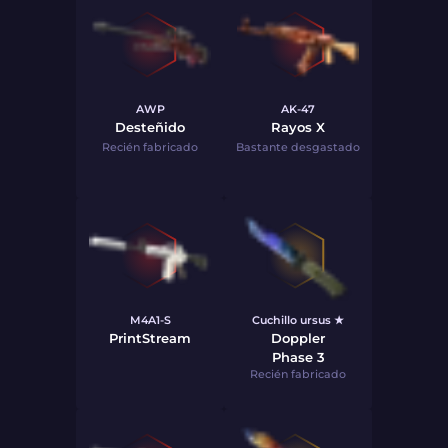
AWP
AK-47
Desteñido
Rayos X
Recién fabricado
Bastante desgastado
M4A1-S
Cuchillo ursus ★
PrintStream
Doppler
Phase 3
Recién fabricado