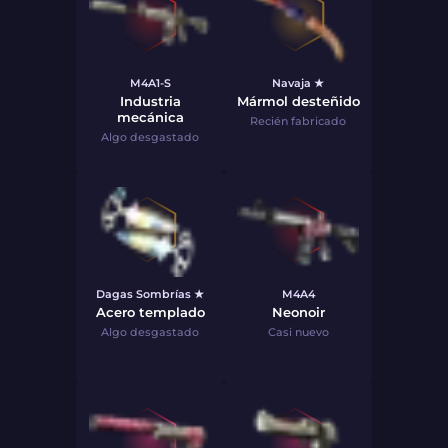
M4A1-S
Navaja ★
Industria
Mármol desteñido
mecánica
Recién fabricado
Algo desgastado
Dagas Sombrías ★
M4A4
Acero templado
Neonoir
Algo desgastado
Casi nuevo