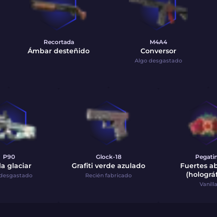
Recortada
M4A4
Ámbar desteñido
Conversor
Algo desgastado
P90
Glock-18
Pegati
la glaciar
Grafiti verde azulado
Fuertes a
(holográf
 desgastado
Recién fabricado
Vanill