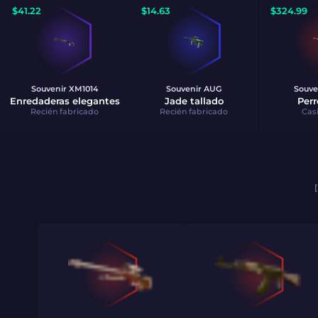
$
41.22
$
14.63
$
324.99
Souvenir
XM1014
Souvenir
AUG
Souve
Enredaderas elegantes
Jade tallado
Perr
Recién fabricado
Recién fabricado
Cas