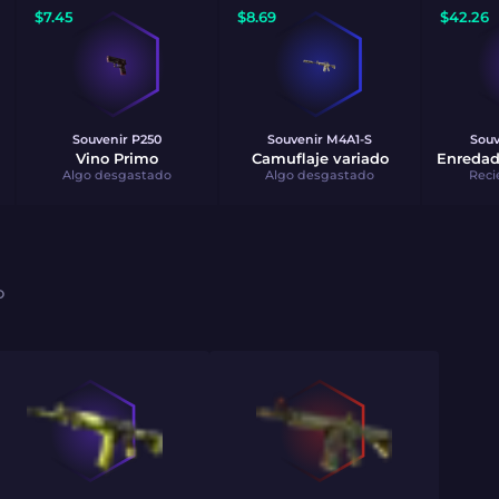
$
7.45
$
8.69
$
42.26
Souvenir
P250
Souvenir
M4A1-S
Sou
Vino Primo
Camuflaje variado
Enredad
Algo desgastado
Algo desgastado
Reci
O