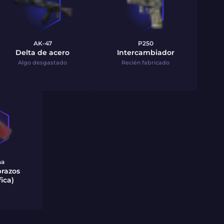
AK-47
P250
Delta de acero
Intercambiador
Algo desgastado
Recién fabricado
na
brazos
ica)
a