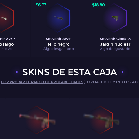
$
6.73
$
18.80
nir
AWP
Souvenir
AWP
Souvenir
Glock-18
o largo
Nilo negro
Jardín nuclear
i nuevo
Algo desgastado
Algo desgastado
SKINS DE ESTA CAJA
[
COMPROBAR EL RANGO DE PROBABILIDADES
] UPDATED 11 MINUTES AG