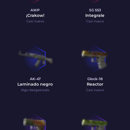
AWP
SG 553
¡Crakow!
Integrale
Casi nuevo
Casi nuevo
AK-47
Glock-18
Laminado negro
Reactor
Algo desgastado
Casi nuevo