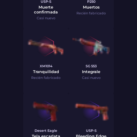
USP-S
P250
Muerte
Muertos
confirmada
Recién fabricado
Casi nuevo
XM1014
SG 553
Tranquilidad
Integrale
Recién fabricado
Casi nuevo
Desert Eagle
USP-S
Tela escarlata
Bleeding Edge