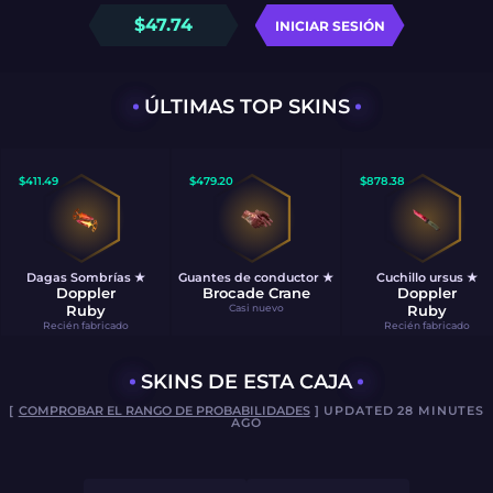
$
47.74
INICIAR SESIÓN
ÚLTIMAS TOP SKINS
$
411.49
$
479.20
$
878.38
Dagas Sombrías ★
Guantes de conductor ★
Cuchillo ursus ★
Doppler
Brocade Crane
Doppler
Ruby
Casi nuevo
Ruby
Recién fabricado
Recién fabricado
SKINS DE ESTA CAJA
[
COMPROBAR EL RANGO DE PROBABILIDADES
] UPDATED 28 MINUTES
AGO