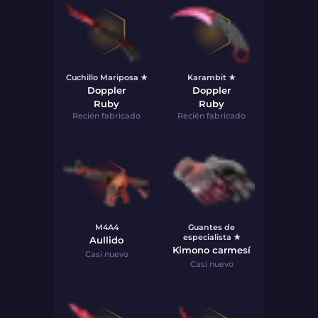
Cuchillo Mariposa ★
Karambit ★
Doppler
Doppler
Ruby
Ruby
Recién fabricado
Recién fabricado
M4A4
Guantes de
especialista ★
Aullido
Kimono carmesí
Casi nuevo
Casi nuevo