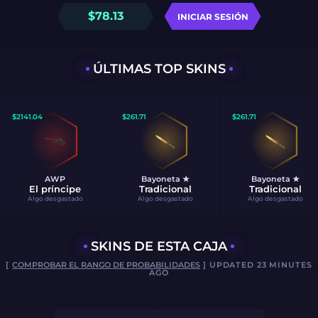
$
78.13
INICIAR SESIÓN
ÚLTIMAS TOP SKINS
$
2141.04
$
261.71
$
261.71
AWP
Bayoneta ★
Bayoneta ★
El príncipe
Tradicional
Tradicional
Algo desgastado
Algo desgastado
Algo desgastado
SKINS DE ESTA CAJA
[
COMPROBAR EL RANGO DE PROBABILIDADES
] UPDATED 23 MINUTES
AGO