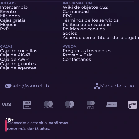
JUEGOS
INFORMACIÓN
Intercambio
Wiki de objetos CS2
Evento
Comunidad
Misiones
PRO
Cajas gratis
Términos de los servicios
Mejorar
Política de privacidad
PvP
Política de cookies
Socios
Acuerdo con el titular de la tarjeta
CAJAS
AYUDA
Caja de cuchillos
Preguntas frecuentes
Caja de AK-47
Provably Fair
Caja de AWP
Contáctanos
Caja de guantes
Caja de agentes
help@skin.club
Mapa del sitio
Al acceder a este sitio, confirmas
tener más der 18 años.