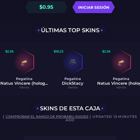
$
0.95
INICIAR SESIÓN
ÚLTIMAS TOP SKINS
$
2.36
$
18.22
$
2.36
Pegatina
Pegatina
Pegatina
Natus Vincere (holográfica)
DickStacy
Vanilla
Vanilla
Vanilla
SKINS DE ESTA CAJA
[
COMPROBAR EL RANGO DE PROBABILIDADES
] UPDATED 13 MINUTES
AGO