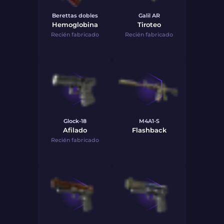
Berettas dobles
Galil AR
Hemoglobina
Tiroteo
Recién fabricado
Recién fabricado
Glock-18
M4A1-S
Afilado
Flashback
Recién fabricado