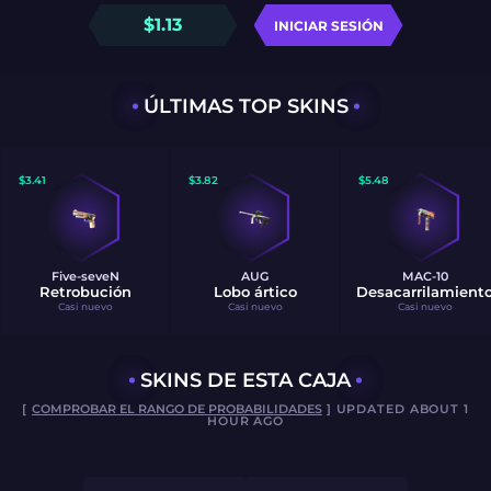
$
1.13
INICIAR SESIÓN
ÚLTIMAS TOP SKINS
$
3.41
$
3.82
$
5.48
Five-seveN
AUG
MAC-10
Retrobución
Lobo ártico
Desacarrilamient
Casi nuevo
Casi nuevo
Casi nuevo
SKINS DE ESTA CAJA
[
COMPROBAR EL RANGO DE PROBABILIDADES
] UPDATED ABOUT 1
HOUR AGO