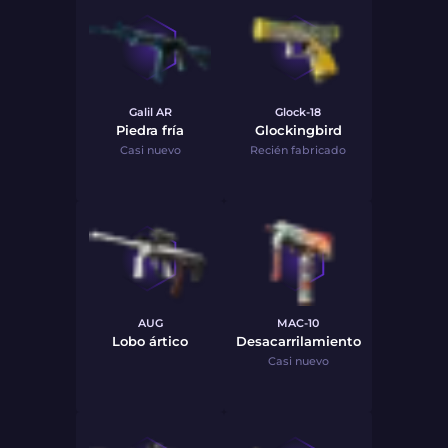
Galil AR
Glock-18
Piedra fría
Glockingbird
Casi nuevo
Recién fabricado
AUG
MAC-10
Lobo ártico
Desacarrilamiento
Casi nuevo