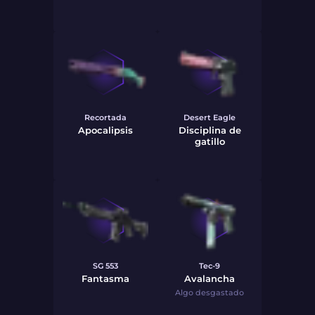
Recortada
Desert Eagle
Apocalipsis
Disciplina de
gatillo
SG 553
Tec-9
Fantasma
Avalancha
Algo desgastado