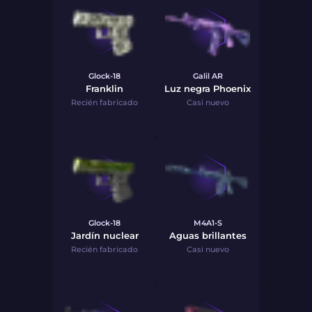
Glock-18
Galil AR
Franklin
Luz negra Phoenix
Recién fabricado
Casi nuevo
Glock-18
M4A1-S
Jardín nuclear
Aguas brillantes
Recién fabricado
Casi nuevo