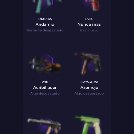
UMP-45
P250
Andamio
Nunca más
Bastante desgastado
Casi nuevo
P90
CZ75-Auto
Acribillador
Azor rojo
Algo desgastado
Algo desgastado