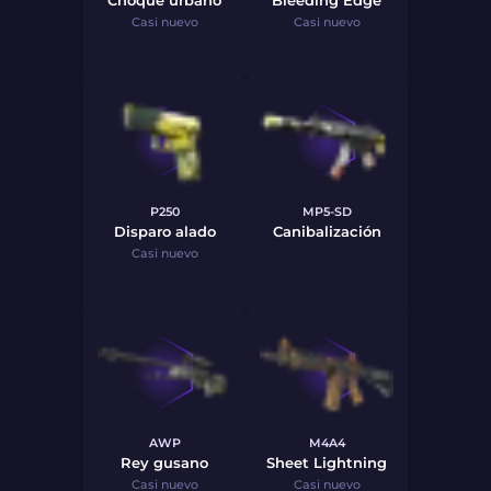
Choque urbano
Bleeding Edge
Casi nuevo
Casi nuevo
P250
MP5-SD
Disparo alado
Canibalización
Casi nuevo
AWP
M4A4
Rey gusano
Sheet Lightning
Casi nuevo
Casi nuevo