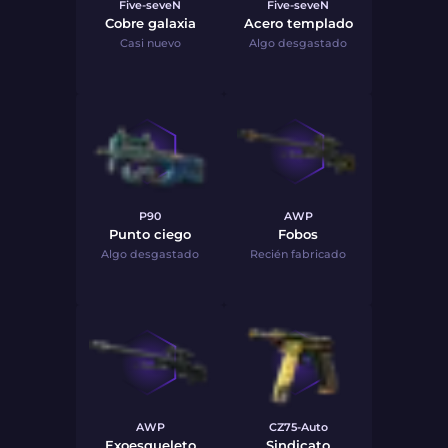
Five-seveN
Five-seveN
Cobre galaxia
Acero templado
Casi nuevo
Algo desgastado
P90
AWP
Punto ciego
Fobos
Algo desgastado
Recién fabricado
AWP
CZ75-Auto
Exoesqueleto
Sindicato