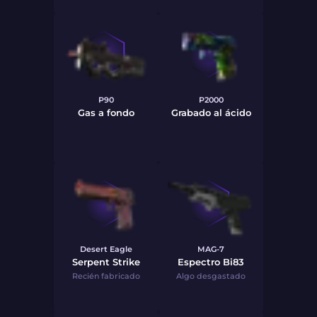
P90
P2000
Gas a fondo
Grabado al ácido
Desert Eagle
MAG-7
Serpent Strike
Espectro Bi83
Recién fabricado
Algo desgastado