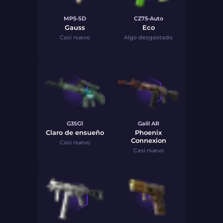
MP5-SD
CZ75-Auto
Gauss
Eco
Casi nuevo
Algo desgastado
G3SG1
Galil AR
Claro de ensueño
Phoenix
Connexion
Casi nuevo
Casi nuevo