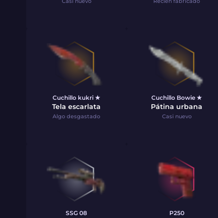
Casi nuevo
Recién fabricado
Cuchillo kukri ★
Cuchillo Bowie ★
Tela escarlata
Pátina urbana
Algo desgastado
Casi nuevo
SSG 08
P250