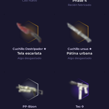
Phase 4
Casi nuevo
Recién fabricado
Cuchillo Destripador ★
Cuchillo ursus ★
Tela escarlata
Pátina urbana
Algo desgastado
Algo desgastado
PP-Bizon
Tec-9