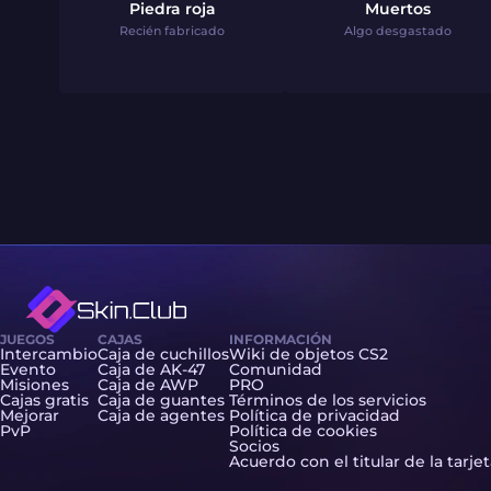
Piedra roja
Muertos
Recién fabricado
Algo desgastado
JUEGOS
CAJAS
INFORMACIÓN
Intercambio
Caja de cuchillos
Wiki de objetos CS2
Evento
Caja de AK-47
Comunidad
Misiones
Caja de AWP
PRO
Cajas gratis
Caja de guantes
Términos de los servicios
Mejorar
Caja de agentes
Política de privacidad
PvP
Política de cookies
Socios
Acuerdo con el titular de la tarje