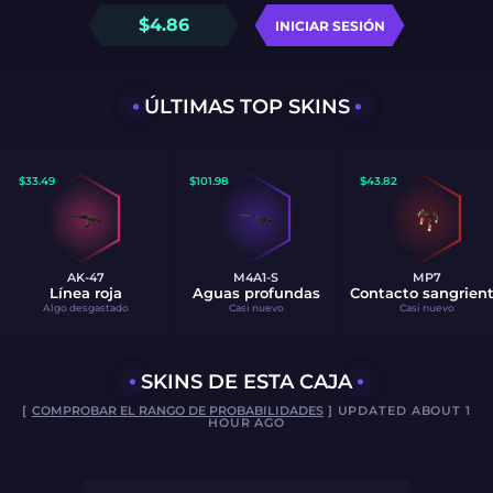
$
4.86
INICIAR SESIÓN
ÚLTIMAS TOP SKINS
$
33.49
$
101.98
$
43.82
AK-47
M4A1-S
MP7
Línea roja
Aguas profundas
Contacto sangrien
Algo desgastado
Casi nuevo
Casi nuevo
SKINS DE ESTA CAJA
[
COMPROBAR EL RANGO DE PROBABILIDADES
] UPDATED ABOUT 1
HOUR AGO