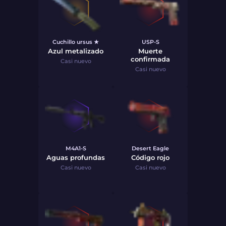
Cuchillo ursus ★
USP-S
Azul metalizado
Muerte
confirmada
Casi nuevo
Casi nuevo
M4A1-S
Desert Eagle
Aguas profundas
Código rojo
Casi nuevo
Casi nuevo