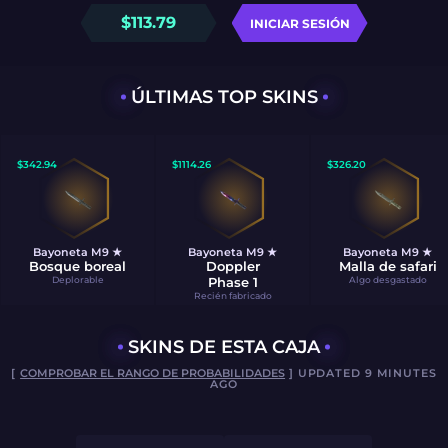
$
113.79
INICIAR SESIÓN
ÚLTIMAS TOP SKINS
$
342.94
$
1114.26
$
326.20
Bayoneta M9 ★
Bayoneta M9 ★
Bayoneta M9 ★
Bosque boreal
Doppler
Malla de safari
Deplorable
Phase 1
Algo desgastado
Recién fabricado
SKINS DE ESTA CAJA
[
COMPROBAR EL RANGO DE PROBABILIDADES
] UPDATED 9 MINUTES
AGO