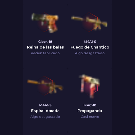
Glock-18
M4A1-S
Reina de las balas
Fuego de Chantico
Recién fabricado
Algo desgastado
M4A1-S
MAC-10
Espiral dorada
Propaganda
Algo desgastado
Casi nuevo