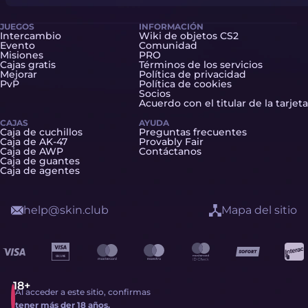
JUEGOS
INFORMACIÓN
Intercambio
Wiki de objetos CS2
Evento
Comunidad
Misiones
PRO
Cajas gratis
Términos de los servicios
Mejorar
Política de privacidad
PvP
Política de cookies
Socios
Acuerdo con el titular de la tarjeta
CAJAS
AYUDA
Caja de cuchillos
Preguntas frecuentes
Caja de AK-47
Provably Fair
Caja de AWP
Contáctanos
Caja de guantes
Caja de agentes
help@skin.club
Mapa del sitio
Al acceder a este sitio, confirmas
tener más der 18 años.