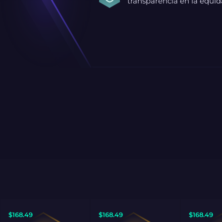
transparencia en la equid
$
168.49
$
168.49
$
168.49