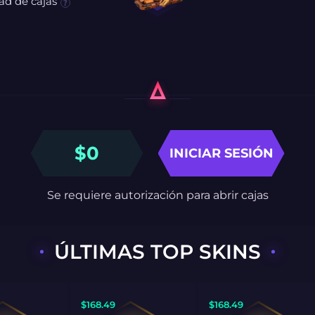
ad de cajas
$
0
INICIAR SESIÓN
Se requiere autorización para abrir cajas
ÚLTIMAS TOP SKINS
$
168.49
$
168.49