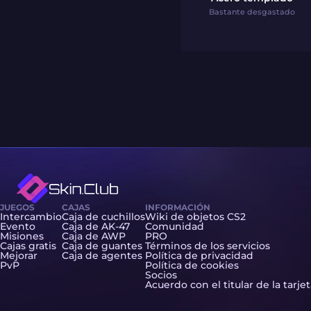
Bastante desgastado
JUEGOS
CAJAS
INFORMACIÓN
Intercambio
Caja de cuchillos
Wiki de objetos CS2
Evento
Caja de AK-47
Comunidad
Misiones
Caja de AWP
PRO
Cajas gratis
Caja de guantes
Términos de los servicios
Mejorar
Caja de agentes
Política de privacidad
PvP
Política de cookies
Socios
Acuerdo con el titular de la tarje