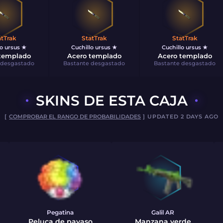
atTrak
StatTrak
StatTrak
lo ursus ★
Cuchillo ursus ★
Cuchillo ursus ★
templado
Acero templado
Acero templado
 desgastado
Bastante desgastado
Bastante desgastado
SKINS DE ESTA CAJA
[
COMPROBAR EL RANGO DE PROBABILIDADES
] UPDATED 2 DAYS AGO
Pegatina
Galil AR
Peluca de payaso
Manzana verde