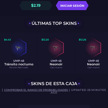
$
2.19
INICIAR SESIÓN
ÚLTIMAS TOP SKINS
$
4.43
$
12.20
$
12.26
UMP-45
UMP-45
UMP-45
Tránsito nocturno
Neonoir
Neonoir
Recién fabricado
Casi nuevo
Casi nuevo
SKINS DE ESTA CAJA
[
COMPROBAR EL RANGO DE PROBABILIDADES
] UPDATED 25 MINUTES
AGO