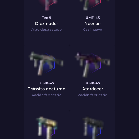
Tec-9
UMP-45
Diezmador
Neonoir
Algo desgastado
Casi nuevo
UMP-45
UMP-45
Tránsito nocturno
Atardecer
Recién fabricado
Recién fabricado