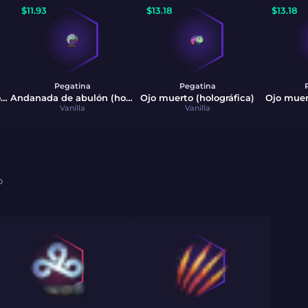
$
11.93
$
13.18
$
13.18
Pegatina
Pegatina
Andanada de abulón (holográfica)
Andanada de abulón (holográfica)
Ojo muerto (holográfica)
Ojo muer
Vanilla
Vanilla
O