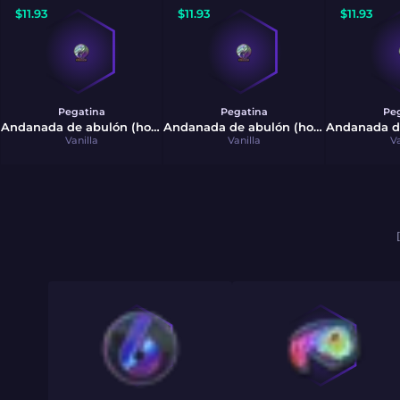
$
11.93
$
11.93
$
11.93
Pegatina
Pegatina
Pe
Andanada de abulón (holográfica)
Andanada de abulón (holográfica)
Vanilla
Vanilla
Va