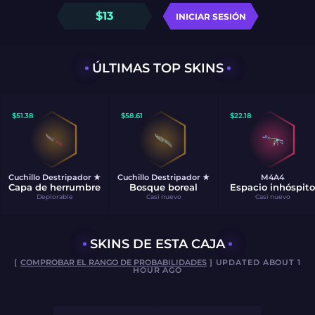
$
13
INICIAR SESIÓN
ÚLTIMAS TOP SKINS
$
51.38
$
58.61
$
22.18
Cuchillo Destripador ★
Cuchillo Destripador ★
M4A4
Capa de herrumbre
Bosque boreal
Espacio inhóspito
Deplorable
Casi nuevo
Casi nuevo
SKINS DE ESTA CAJA
[
COMPROBAR EL RANGO DE PROBABILIDADES
] UPDATED ABOUT 1
HOUR AGO