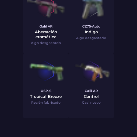
Galil AR
CZ75-Auto
Aberración
Índigo
cromática
Algo desgastado
Algo desgastado
USP-S
Galil AR
Tropical Breeze
Control
Recién fabricado
Casi nuevo