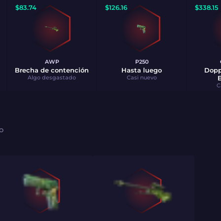
$
83.74
$
126.16
$
338.15
AWP
P250
Brecha de contención
Hasta luego
Dopp
Algo desgastado
Casi nuevo
C
GO