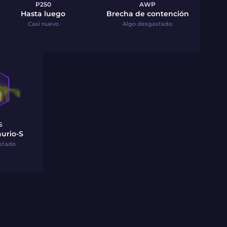
P250
AWP
Hasta luego
Brecha de contención
Casi nuevo
Algo desgastado
S
urio-S
stado