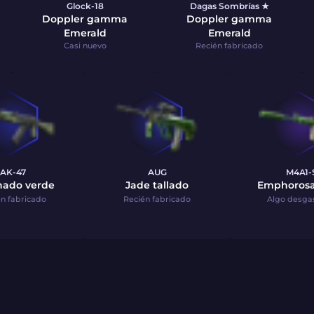
Glock-18
Dagas Sombrías ★
Doppler gamma
Doppler gamma
Emerald
Emerald
Casi nuevo
Recién fabricado
AK-47
AUG
M4A1-
nado verde
Jade tallado
Emphorosa
n fabricado
Recién fabricado
Algo desga