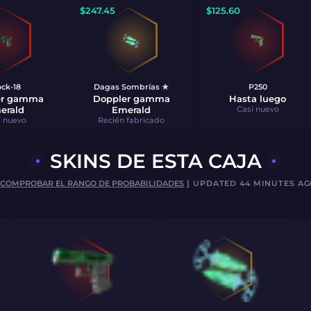
$
247.45
$
125.60
ock-18
Dagas Sombrías ★
P250
er gamma
Doppler gamma
Hasta luego
erald
Emerald
Casi nuevo
i nuevo
Recién fabricado
SKINS DE ESTA CAJA
[
COMPROBAR EL RANGO DE PROBABILIDADES
] UPDATED 44 MINUTES A