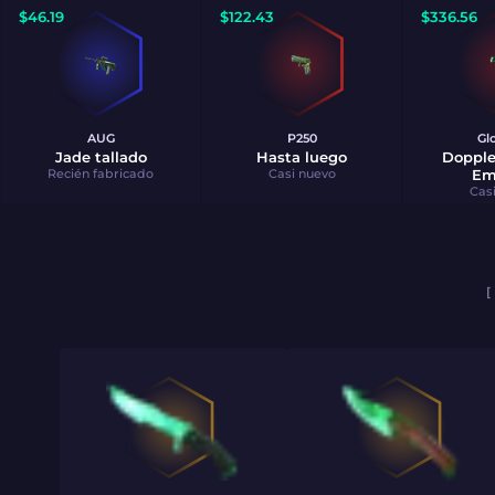
$
46.19
$
122.43
$
336.56
AUG
P250
Gl
Jade tallado
Hasta luego
Doppl
Recién fabricado
Casi nuevo
Em
Cas