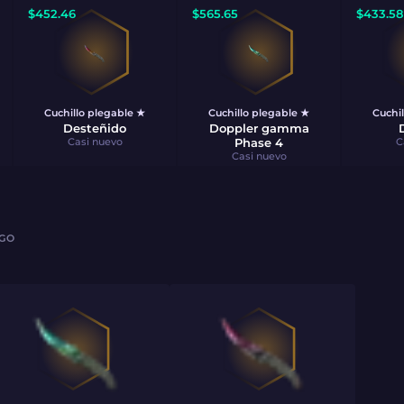
$
452.46
$
565.65
$
433.58
Cuchillo plegable ★
Cuchillo plegable ★
Cuchi
Desteñido
Doppler gamma
Casi nuevo
Phase 4
C
Casi nuevo
AGO