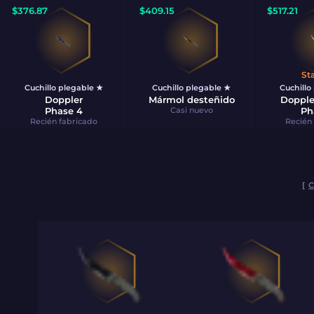
$
376.87
$
409.15
$
517.21
St
Cuchillo plegable ★
Cuchillo plegable ★
Cuchillo
Doppler
Mármol desteñido
Doppl
Phase 4
Casi nuevo
Ph
Recién fabricado
Recién
[
C