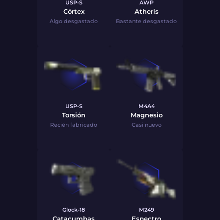
USP-S
AWP
Córtex
Atheris
Algo desgastado
Bastante desgastado
USP-S
M4A4
Torsión
Magnesio
Recién fabricado
Casi nuevo
Glock-18
M249
Catacumbas
Espectro