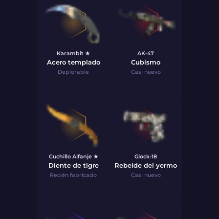
Karambit ★
AK-47
Acero templado
Cubismo
Deplorable
Casi nuevo
Cuchillo Alfanje ★
Glock-18
Diente de tigre
Rebelde del yermo
Recién fabricado
Casi nuevo