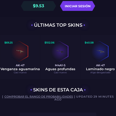
$
9.53
INICIAR SESIÓN
ÚLTIMAS TOP SKINS
$
69.25
$
102.06
$
40.58
AK-47
M4A1-S
AK-47
Venganza aguamarina
Aguas profundas
Laminado negro
Casi nuevo
Casi nuevo
Algo desgastado
SKINS DE ESTA CAJA
[
COMPROBAR EL RANGO DE PROBABILIDADES
] UPDATED 29 MINUTES
AGO