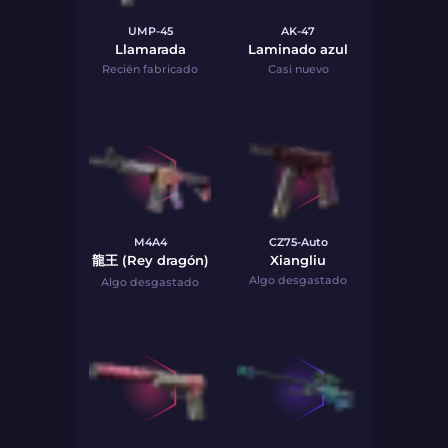
UMP-45
AK-47
Llamarada
Laminado azul
Recién fabricado
Casi nuevo
M4A4
CZ75-Auto
龍王 (Rey dragón)
Xiangliu
Algo desgastado
Algo desgastado