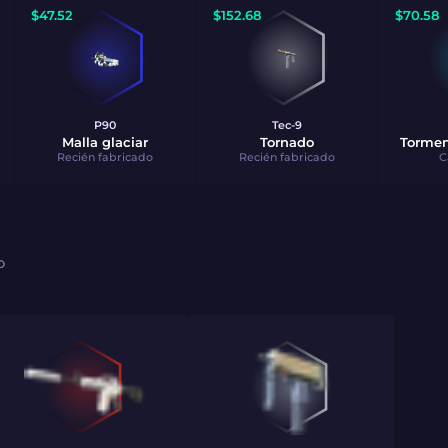
$
47.52
$
152.68
$
70.58
P90
Tec-9
Malla glaciar
Tornado
Torme
Recién fabricado
Recién fabricado
C
O