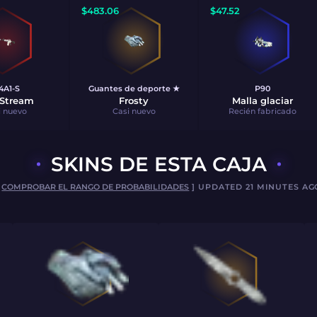
$
483.06
$
47.52
4A1-S
Guantes de deporte ★
P90
tStream
Frosty
Malla glaciar
i nuevo
Casi nuevo
Recién fabricado
SKINS DE ESTA CAJA
[
COMPROBAR EL RANGO DE PROBABILIDADES
] UPDATED 21 MINUTES AG