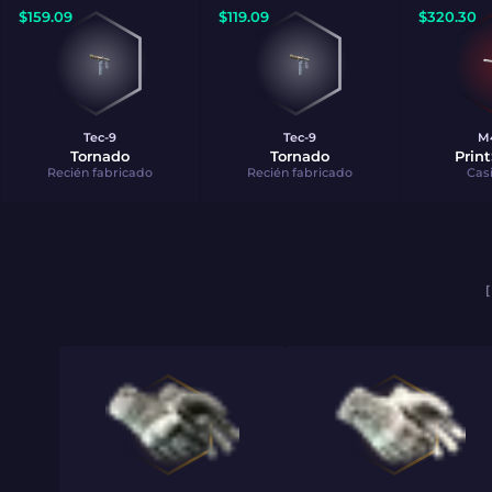
$
159.09
$
119.09
$
320.30
Tec-9
Tec-9
M
Tornado
Tornado
Prin
Recién fabricado
Recién fabricado
Cas