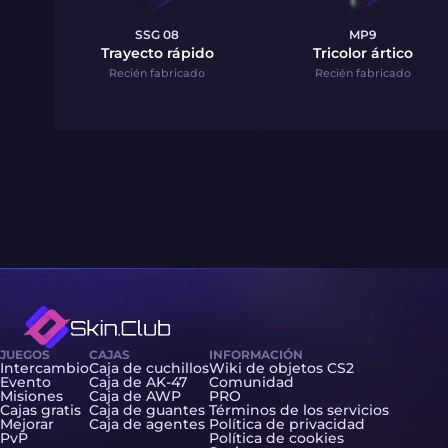
SSG 08
MP9
Trayecto rápido
Tricolor ártico
Recién fabricado
Recién fabricado
JUEGOS
CAJAS
INFORMACIÓN
Intercambio
Caja de cuchillos
Wiki de objetos CS2
Evento
Caja de AK-47
Comunidad
Misiones
Caja de AWP
PRO
Cajas gratis
Caja de guantes
Términos de los servicios
Mejorar
Caja de agentes
Política de privacidad
PvP
Política de cookies