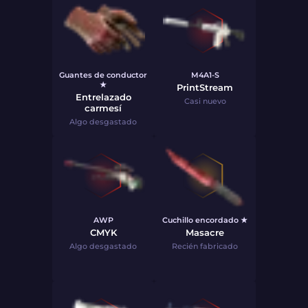
Guantes de conductor
M4A1-S
★
PrintStream
Entrelazado
Casi nuevo
carmesí
Algo desgastado
AWP
Cuchillo encordado ★
CMYK
Masacre
Algo desgastado
Recién fabricado