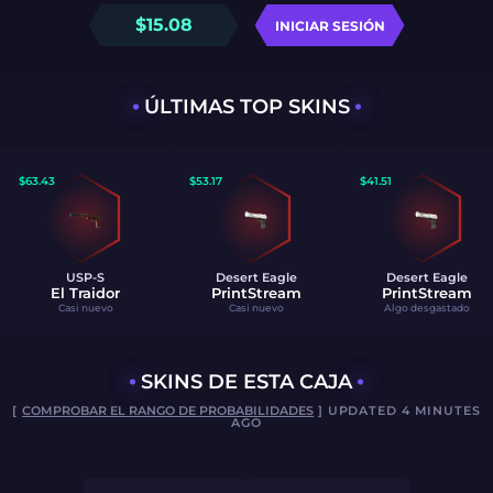
$
15.08
INICIAR SESIÓN
ÚLTIMAS TOP SKINS
$
63.43
$
53.17
$
41.51
USP-S
Desert Eagle
Desert Eagle
El Traidor
PrintStream
PrintStream
Casi nuevo
Casi nuevo
Algo desgastado
SKINS DE ESTA CAJA
[
COMPROBAR EL RANGO DE PROBABILIDADES
] UPDATED 4 MINUTES
AGO