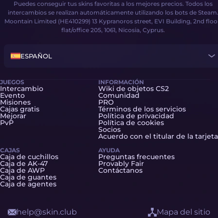
Puedes conseguir tus skins favoritas a los mejores precios. Todos los
intercambios se realizan automáticamente utilizando los bots de Steam
Moontain Limited (HE410299) 13 Kypranoros street, EVI Building, 2nd floo
flat/office 205, 1061, Nicosia, Cyprus.
ESPAÑOL
JUEGOS
INFORMACIÓN
Intercambio
Wiki de objetos CS2
Evento
Comunidad
Misiones
PRO
Cajas gratis
Términos de los servicios
Mejorar
Política de privacidad
PvP
Política de cookies
Socios
Acuerdo con el titular de la tarjeta
CAJAS
AYUDA
Caja de cuchillos
Preguntas frecuentes
Caja de AK-47
Provably Fair
Caja de AWP
Contáctanos
Caja de guantes
Caja de agentes
help@skin.club
Mapa del sitio