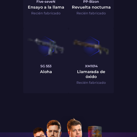
Five-seveN
PP-Bizon
Ensayo a la llama
Revuelta nocturna
Recién fabricado
Recién fabricado
SG 553
XM1014
Aloha
Llamarada de
óxido
Recién fabricado