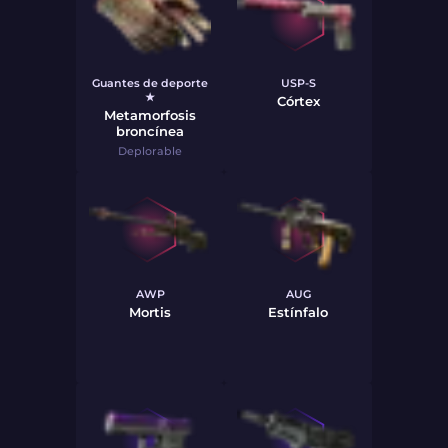
Guantes de deporte
USP-S
★
Córtex
Metamorfosis
broncínea
Deplorable
AWP
AUG
Mortis
Estínfalo