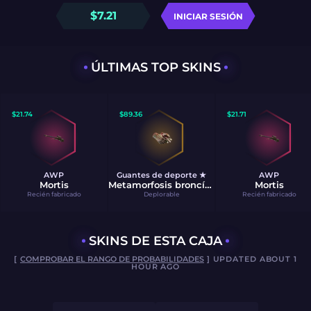
$
7.21
INICIAR SESIÓN
ÚLTIMAS TOP SKINS
$
21.74
$
89.36
$
21.71
AWP
Guantes de deporte ★
AWP
Mortis
Metamorfosis broncínea
Mortis
Recién fabricado
Deplorable
Recién fabricado
SKINS DE ESTA CAJA
[
COMPROBAR EL RANGO DE PROBABILIDADES
] UPDATED ABOUT 1
HOUR AGO