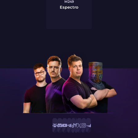
M249
Espectro