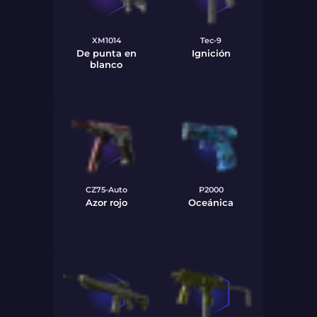
XM1014
Tec-9
De punta en
Ignición
blanco
CZ75-Auto
P2000
Azor rojo
Oceánica