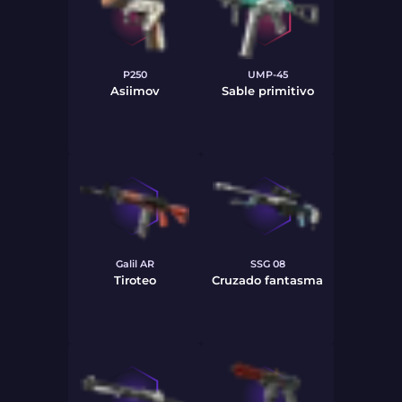
P250
UMP-45
Asiimov
Sable primitivo
Galil AR
SSG 08
Tiroteo
Cruzado fantasma