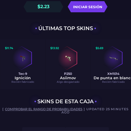
$
2.23
INICIAR SESIÓN
ÚLTIMAS TOP SKINS
$
11.74
$
13.92
$
5.69
Tec-9
P250
XM1014
Ignición
Asiimov
De punta en blanc
Recién fabricado
Algo desgastado
Recién fabricado
SKINS DE ESTA CAJA
[
COMPROBAR EL RANGO DE PROBABILIDADES
] UPDATED 25 MINUTES
AGO