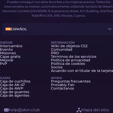
Puedes conseguir tus skins favoritas a los mejores precios. Todos los
intercambios se realizan automáticamente utilizando los bots de Steam
Moontain Limited (HE410299) 13 Kypranoros street, EVI Building, 2nd floo
flat/office 205, 1061, Nicosia, Cyprus.
ESPAÑOL
JUEGOS
INFORMACIÓN
Intercambio
Wiki de objetos CS2
Evento
Comunidad
Misiones
PRO
Cajas gratis
Términos de los servicios
Mejorar
Política de privacidad
PvP
Política de cookies
Socios
Acuerdo con el titular de la tarjeta
CAJAS
AYUDA
Caja de cuchillos
Preguntas frecuentes
Caja de AK-47
Provably Fair
Caja de AWP
Contáctanos
Caja de guantes
Caja de agentes
help@skin.club
Mapa del sitio